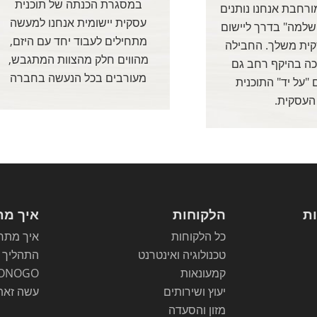
במסגרת הכנתה של תוכנית
ורחבת אנחנו נותנים
עסקית יישומית אנחנו למעשה
שלמה" בדרך ליישום
מתחילים לעבוד יחד עם היזם,
קית משלך. החבילה
מהווים חלק מהצוות המתגבש,
כה בהיקף רחב גם
מעורבים בכל הנעשה בחברה
"על יד" התוכנית
העסקית.
ות
הלקוחות
איך מת
כל הלקוחות
איך מתחי
טכנולוגיה ואינטרנט
התהליך
קמעונאות
ONOGO
יעוץ ושירותים
עשה זאת
מזון והסעדה