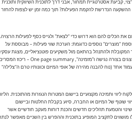
וי, קביעת אסטרטגיית תמחור, אבני דרך לתוכנית השיווקית ותוכנית
ההשקעה הנדרשת להקמת הפעילות? תוך כמה זמן יש לצפות להחזר
את הכלים להם הוא דרוש כדי "לצאת" ולגייס כסף לפעילות הרצויה.
ספת "מוצרים" נוספים כדוגמת: הערכת שווי פעילות – מבוססת על
ך המקובלת ולהתנהל בהתאם מול משקיעים פוטנציאליים, מצגת עסקי
להצגה בפני משקיעים – המצגת כוללת את עיקרי התוכנית המוצגים בצורה נגישה ו"מזמינה", One page summary – ריכוז המס
וד אחד (נוח להבנה מהירה של אופי המיזם וכוונותיו טרם ה"צלילה"
ח ליווי ותמיכה מקצועיים ביישום המטרות הנגזרות מהתוכנית. הליווי
וי שוטף של המיזם או החברה, סיוע בקבלת החלטות וביישום
שינוי והטמעת תהליכים חדשים והכנת דוחות מעקב חודשיים אשר
 מושווים לתקציב המופיע בתוכנית וההפרש בין השניים מאפשר לנתח