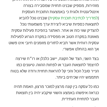
מזהירות, מספיק שבנינו תחזית שמסבירה בצורה
אינטליגנטית ולוגית כי באמצעות התוכנית העסקית
(
למדריך לכתיבת תוכנית עסקית
) שבנינו נוכל להביא
לתוצאות כספיות שיביא ליצירת ערך משמעותי נוכל
להצדיק שווי כזה או אחר. האתגר בהפיכת פעילות עסקית
מאוזנת במקרה הטוב או מפסידה במקרה הגרוע לפעילות
עסקית רווחית אשר תביא לתזרים מזומנים חיובי אינו פשוט
אך הוא בהחלט אפשרי.
בצד השני, הצד של הקונה, יישב כלכלן או רו״ח שירצה
להיצמד לתוצאות העבר או לפחות ההווה. טיעונים כמו
הנייר סובל הכול והכי קל להראות תחזית ורודה שלא בטוח
תתממש יהיו שכיחים ביותר.
כמו כל עסקה בין קונה מרצון למוכר מרצון, האמת תהיה
כנראה איפשהו באמצע והשווי שיקבע יהיה בין תוצאות
העבר לתחזית העתידית.