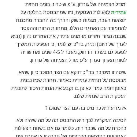
ומודל הצמיחה של גורדון. ע"פ שיטה זו בונים תחזית
עתידית
לפעילות העסקית, כזו שמתבססת בחלקה על
תוצאות העבר, מגמות בשוק והדרך בה החברה מתכננת
להתמודד עם האתגרים הללו. מתחזית הרווח וההפסד
שנבנה נגזור תזרים מזומנים עתידי, את התזרים נהוון (נביא
לערך של היום) ונניח, בד"כ יש לומר, כי הפעילות תמשיך
לפעול גם בעתיד הרחוק, מעבר ל 4-5 שנים ואת שוויה
לטווח הארוך נעריך ע"פ מודל הצמיחה של גורדון.
שיטה זו מיטיבה בד״כ דווקא עם הצד המוכר כיוון שהיא
מבוססת על תחזית עתידית כאמור. תחזית שכזו נבנית
באופן דומה למדי לאופן בו נקבע את הנחות היסוד לתוכנית
העסקית הרב שנתית שלנו.
אז מדוע היא כה מיטיבה עם הצד שמוכר?
הסיבה העיקרית לכך היא התבססותה על מה שיהיה ולא
בהכרח על מה שכבר היה. כלומר גם אם בשנות הפעילות
האחרונות התוצאות הכספיות של חברה זו או אחרת אינן