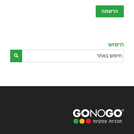
Please
leave
this
field
empty.
חיפוש