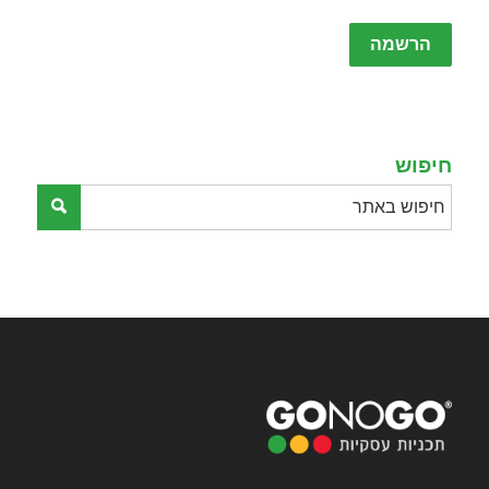
Please
leave
this
field
empty.
חיפוש