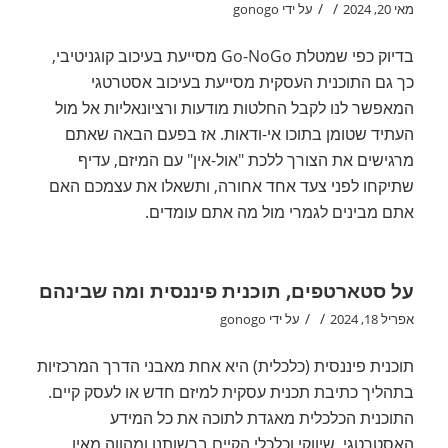
/
/
מאי 20, 2024
על ידי
gonogo
בדיוק כפי שמטלת Go-NoGo מסייעת בעיכוב קוגניטיבי,
כך גם התוכנית העסקית מסייעת בעיכוב אסטרטגי
המאפשר לנו לקבל החלטות מודעות ורציונאליות אל מול
העתיד שטומן בתוכו אי-ודאות. אז בפעם הבאה שאתם
מרגישים את הצורך ללכת "אול-אין" עם המיזם, עדיף
שתיקחו לפני צעד אחד אחורה, ותשאלו את עצמכם האם
אתם מבינים לגמרי מול מה אתם עומדים.
על סטארטפים, תוכנית פיננסית ומה שבינהם
/
/
אפריל 18, 2024
על ידי
gonogo
תוכנית פיננסית (כלכלית) היא אחת מאבני הדרך המרכזיות
בתהליך כתיבת תכנית עסקית למיזם חדש או לעסק קיים.
התוכנית הכלכלית מאגדת לתוכה את כל המידע
האסטרטגי, שיווקי וכלכלי הקיים ברשותנו ומהווה מאין