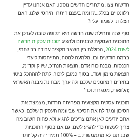
חדשות צצו, מתחרים חדשים נוספו, האם אנחנו עדיין
רלוונטיים בכלל…?! ומה בעצם היתרון היחסי שלנו, האם
הצלחנו לשמור עליו?
סוף שנה ותחילת שנה חדשה היא תקופה טובה לעדכן את
התוכנית העסקית שבניתם ולהציג
תוכנית עסקית חדשה
לשנת 2024
, הכוללת בין השאר תקציב עבודה רב שנתי,
ברמה חודשים ובו, מלמעה למטה; התייחסות ליעדי
הכנסות, מבנה כוח אדם, הוצאות הנה"כ, שיווק וקד"מ,
הוצאות מימון ועוד..ובסוף כמובן לזכור, לתת להההכל ביטוי
בתזרים המזומנים שלכם ולהיערך מבחינת מבנה האשראי
;הלוואות, מסגרות וכד'
תוכנית עסקית מקצועית מפחיתה חרדות, מצמצת את
הסיכון ומגדילה את הסיכוי שביוזמה העסקית שלכם. כאשר
אתם יודעים לאן אתם צריכים להגיע ולא פחות חשוב מה
צריך לעשות כדי להגיע לשם, גם אם בסוף התוכניות
שבניתם לא מתממשות ב – 100% תמיד יהיה קל יותר