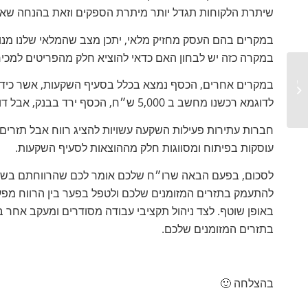
שיתרת הלקוחות תגדל יותר מיתרת הספקים וזאת בהנחה שאנחנ
במקרים בהם העסק מחזיק מלאי, יתכן מצב שהמלאי שלנו מנופח
במקרה כזה יש לבחון האם כדאי להוציא חלק מהפריטים למכירה 
שנת 2021 – רבעון אחרון בפתח – איך
במקרים אחרים, הכסף נמצא בכלל בסעיף השקעות, אשר כידוע
נראית התוכנית העסקית שלך?...
לדוגמא רכשנו מחשב ב 5,000 ש״ח, הכסף ירד בבנק, אבל דוח רווח והפסד מראה הוצאה של 1/3 מהסכום בלבד.
חברות עתירות פעילות השקעה עשויות להציג רווח אבל תזרים 
עוסקות בפיתוח ומסווגות חלק מההוצאות לסעיף השקעות.
להתעמק בתזרים המזומנים שלכם ולטפל בפער בין הרווח מפעי
באופן שוטף. לצד ניהול תקציבי עבודה מסודרים ומעקב אחר ב
בתזרים המזומנים שלכם.
בהצלחה 🙂