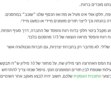
ו מוכרים ברווח..
, חלקו אולי אינו פעיל או מת ואז הכסף שלנו ״שוכב״ במחסנים.
בהנחה וכך לייצר תזרים מזומנים מיידי או כמעט מיידי.
 מקבל ביטוי חלקי בדוח רווח והפסד של החברה, דרך סעיף הפחת.
שלילי. לא מדובר רק בחברות יצרניות, גם חברות טכנולוגיה אשר
לסכום, בפעם הבאה שרו״ח שלכם אומר לכם שהרווחתם בשנת המס האחרונה חצי מיליון שח, על מחזור של 10 מיליון ש״ח תב
לות שוטפת לבין תזרים המוזמנים הנקי. טיפול שכזה צריך להתרחש
יצועי
התוכנית העסקית
שלכם, חשוב יהיה לבצע מעקב אחר השינויים