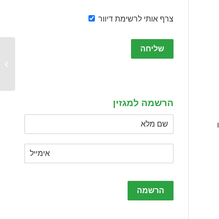
צרף אותי לרשימת דיוור
Please
leave
this
תוכנית
field
empty.
הרשמה למגזין
קשו
Please
leave
this
field