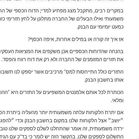
במקרים רבים, מתקבל מצג מפתיע למדי; הדוח הכספי של הח
משמעותי ואילו הבעלים של החברה מתלונן על לחץ תזרימי כז
כמעט יומיומי עם הבנק.
אז איך זה קורה או במילים אחרות, איפה הכסף?
בהנחה שהדוחות הכספיים אכן משקפים את המציאות העסקית-
את תזרים המזומנים של החברה ולא רק את דוח רווח והפסד.
התזרים כולל התייחסות למס׳ מרכיבים אשר יספקו לנו תשובות 
אותו בחשבון הבנק.
הכותרת לכל אותם אלמנטים המשפיעים על התזרים היא ׳ההון ה
ומלאי.
אם יתרת הלקוחות עלתה משמעותית יותר מהעליה ביתרת הספקי
״יושב״ אצל הלקוחות שלנו במקום בחשבון הבנק וכדי ״להפגש
ירדה משמעותית, זה אומר שהתחלנו לשלם לספקים שלנו טוב יו
התשלום לספקים שלנו. בהקשר הזה יש לומר כי בד"כ עם הגידו