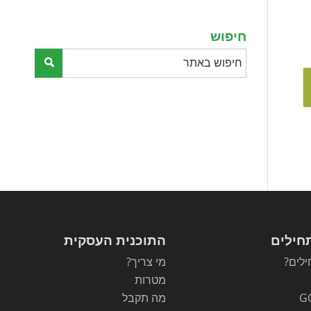
empty.
חיפוש
חילים
התוכנית העסקית
לים?
מי צריך?
מטרות
G
מה תקבל