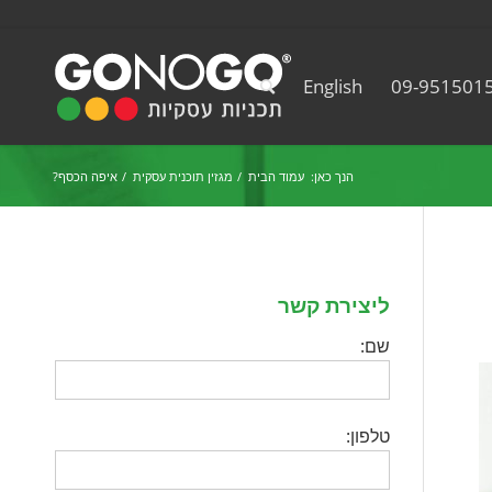
English
09-951501
הנך כאן:
עמוד הבית
/
מגזין תוכנית עסקית
/
איפה הכסף?
ליצירת קשר
שם:
טלפון: