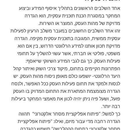
אחד השלבים הראשונים בתהליך איסוף המידע וביצוע
המחקר במסגרת הכנת תוכנית עסקית, הוא הגדרה
מדויקת של מהות העסק, המוצר או השירות.
זהו אחד השלבים החשובים במעבר משלב הרעיון לפעילות
עסקית ממשית, המגובה בתוכנית עסקית מקיפה. הגדרה
מדויקת תכוון אותנו למידע הרלוונטי הדרוש, בין אם הוא
משפטי, פוליטי או חברתי, אשר עשוי להשליך על תחומי
פעילות העסק. כך גם לגבי המידע השיווקי שייאסף:
הפתרונות הקיימים בתחום, מיקוד צרכי השוק ואיתור קהל
היעד הרלוונטי- יושפעו כולם מאופן ניסוח מהות העסק. יש
לנסות ולמקד את תחום פעילות העסק ככל האפשר, ולנסח
הגדרה מצומצמת המתארת את התחום המדויק בו העסק
פועל, ושעל פיה ניתן יהיה לכוון את מאמצי המחקר ביעילות
רבה יותר.
כך למשל: "פיתוח אפליקציית מסחר אלקטרוני" תהווה
הגדרה רחבה מדי עבור מיזם, ואילו: "פיתוח אפליקציית
מסחר אלקטרוני בתחום הההלבשה" תשמש כהגדרה