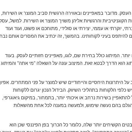
 העסק. מדובר במאפיינים ובאווירה הרגשית סביב המוצר או השירות,
ת הקוגניטיביות והרגשיות אליהן משויך המוצר או השירות. למשל, עסק
י, יוקרתי או עממי, יצירתי או סולידי, מתוחכם או פשוט, ועוד ועוד
ים להיתפס בעיני לקוחותינו. בהמשך, זה יכתיב את המסרים אותם נבח
יותר. המיתוג כולל בחירת שם, לוגו, מאפיינים חזותיים לעסק. בעוד
וג הוא הדרך לבטא זאת. המיצוב עונה על השאלה "מי אתה" והמיתוג
על היתרונות היחסיים והייחודיים שיש למוצר על פני המתחרים. אפיון
כלפי הלקוחות בתהליכי השיווק. הבידול הנכון יגרום ללקוחות
להתאפיין בשירות נרחב או איכותי יותר, בתמחור, במיקום גיאוגרפי,
י הגלם בהם נעשה שימוש, ולמעשה במענה לכל אחת מהשאלות
טים הקשיחים יותר שלה, כלומר כל הכרוך בפן הפיננסי שכן הוא