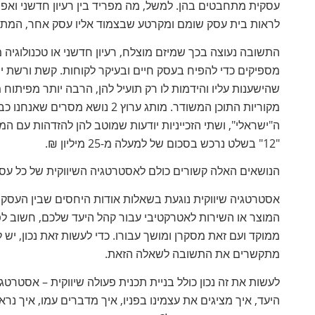
עסקית מתחבטים בהן. למשל, מה מפריד בין רעיון חדשני ואפילו
לראות בית עסק שומם ומקרטע שבצמוד אליו עסק אחר, המתעס
התשובה נעוצה בכך שמיזם מוצלח, רעיון חדשני או טכנולוגיה
שהישענות עליו והידמות לו רק תועיל להן, הרבה יותר מפיתוח
מקוריות התוכן המשודר. מותג ערוץ
ה"ישראלי", ושתי הזכייניות יודעות שמוטב להן להזדהות עם המ
"12" בשלט נרכש בסכום של למעלה מ-25 מיליון ₪.
הנושאים האלה קשורים כולם לאסטרטגיה השיווקית של כל עסק
אסטרטגיה שיווקית נוגעת בשאלות אודות היחסים שבין העסק לל
המוצר או השירות לאטרקטיבי עבור קהל היעד שלכם, חשוב לפנו
ממוקד ועם זאת מסקרן ומושך עבורו. כדי לעשות זאת נכון, יש 
מתקשרים את התשובה לשאלה הזאת.
לעשות את זה נכון כולל בניית תכנית פעולה שיווקית – אסטרטג
היעד, איך מציגים את עצמינו בפניו, איך מדברים עמו, איך נר