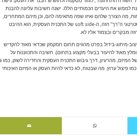
 "השורה התחתונה", לגזור מסקנות ולחוש ש"הבנו" את העסק. גישה זו
נת
לממש
את היעדים הכמותיים הללו. ישנה חשיבות עליונה להבנת
ות, מה הצורך שלהם ואיזו שפה מתאימה להם, וכן מיהם המתחרים,
כיצד פועלים וכיצד מתקשרים הם עם לקוחותיהם. ההיבט האסטרטגי ה"רך" הזה, ה-soft side של התכנית העסקית, הוא ההיבט
זה מבקרים ובצמוד אליו לא.
מיצוב-מיתוג-בידול בפרט מהווים תחום חמקמק שכדאי מאוד להקדיש
מלץ מאוד להיעזר בבעלי מקצוע בתחום). חשיבה והתכווננות על
 המיזם, מהרעיון, דרך גיבוש התכנית העסקית והחדירה לשוק, כמו ג
כמו פיצול ערוץ. מה שבטוח, לא כדאי להיות העסק או המיזם האיכותי