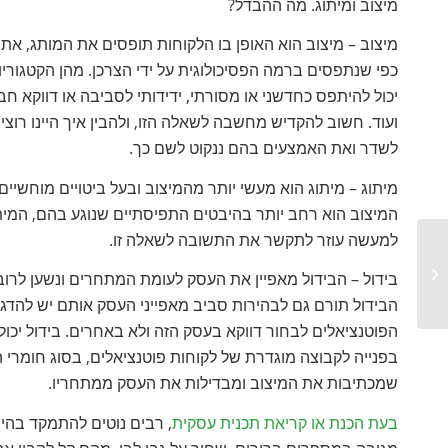
מיצוב ומיתוג. מה ההבדל?
מיצוב – מיצוב הוא האופן בו הלקוחות תופסים את המותג, את
כפי שנתפסים ברמה הפסיכולוגית על ידי הצרכן. מהן הקטגוריו
יכול להיתפס כחדשני או מסורתי, ידידותי לסביבה או דווקא חברת
ועוד. חשוב להקדיש מחשבה לשאלה הזו, ולהבין איך היינו רוצ
לשדר ואת האמצעים בהם ננקוט לשם כך.
מיתוג – מיתוג הוא מעשי יותר מהמיצוב ובעל ביטויים מוחשיים 
המיצוב הוא רחב יותר בהיבטים התפיסתיים שנוגע בהם, המית
למעשה עוזר לתקשר את התשובה לשאלה זו.
תקציב לשנת 2019 במסגרת תכנית
בידול – הבידול מאפיין את העסק לעומת המתחרים ונשען לרוב 
עסקית רב שנתית
הבידול תורם גם לבהירות סביב מאפייני העסק אותם יש להדגיש 
הפוטנציאלים לבחור דווקא בעסק הזה ולא באחרים. בידול יכול 
בפנייה לקבוצה מוגדרת של לקוחות פוטנציאלים, בסוג חומר
שמכתיבות את המיצוב ומבדילות את העסק ממתחריו.
בעת הכנת או קריאת תכנית עסקית
, רבים נוטים להתמקד בהיב