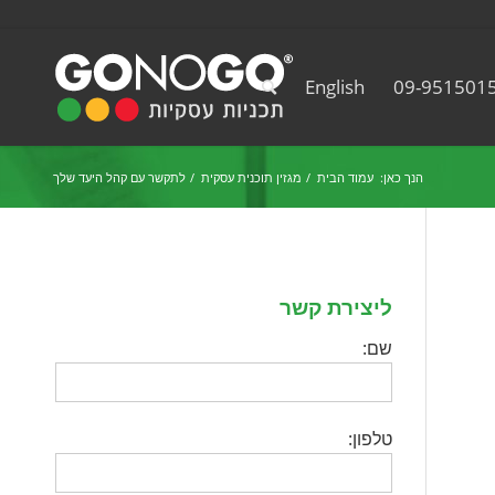
English
09-951501
הנך כאן:
עמוד הבית
/
מגזין תוכנית עסקית
/
לתקשר עם קהל היעד שלך
ליצירת קשר
שם:
טלפון: