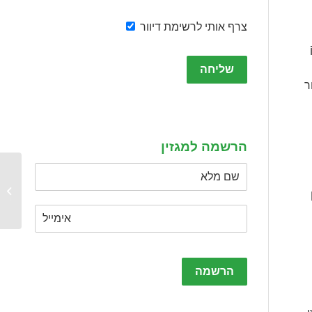
צרף אותי לרשימת דיוור
Please
leave
ר
this
field
empty.
הרשמה למגזין
לנצח א
תוכנית
Please
leave
this
field