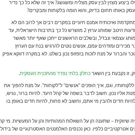
 ביצוע מצוין לבין עסק מצליח ומשגשג? איך זה שלא כל כך נדיר
ק באותו תחום בדיוק, והוא הומה בלקוחות ומבקרים?
 מתקדמת ואיכותית אמנם חיוניים במקרים רבים אך לרוב הם לא
מספיקים כדי להפיח בעסק חיים ובעיקר לקוחות. קשת ורשת יודעות היטב שמותג ערוץ 2 מושרש כל כך בתרבות הישראלית, עד
 מותג עצמאי ונבדל, ובשלבים הראשונים ייתכן שאף יותר מאשר
 2 נושא מסרים שאנחנו כבר מכירים ומזדהים עמם, אנשים נוטים להרגיש בנח עם הערוץ
וכר והברור על מנת לזכות בזפזופ נכון בשלט. לא במקרה דווקא אפיק
, זו נקבעת בין השאר
כחלק בלתי נפרד מהתכנית העסקית
.
קוחותיו, וגם, איך הופכים "אנשים" ל"לקוחות". על מנת להפוך את
ת אליו נכון. חשוב לדבר בשפה של קהל היעד. להיות ברור, נגיש,
להיות חדים ולהבין מי אתם, וחשוב לא פחות, להיות חדים באופן בו
יה שיווקית – שתענה הן על השאלות המהותיות והן על המעשיות. מי קה
אים אטרקטיביים כלפיו. כאן נכנסים האלמנטים האסטרטגיים של בידול,