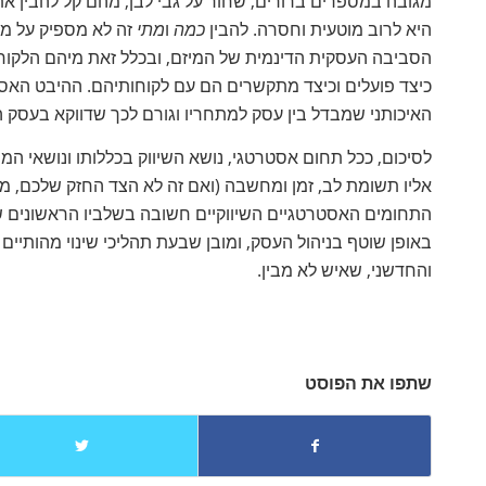
מגובה במספרים ברורים, שחור על גבי לבן, מהם קל להבין את
היא לרוב מוטעית וחסרה. להבין
כמה
ו
מתי
זה לא מספיק על מ
הסביבה העסקית הדינמית של המיזם, ובכלל זאת מיהם הלקוח
האיכותני שמבדל בין עסק למתחריו וגורם לכך שדווקא בעסק ה
לסיכום, ככל תחום אסטרטגי, נושא השיווק בכללותו ונושאי ה
אליו תשומת לב, זמן ומחשבה (ואם זה לא הצד החזק שלכם, מו
התחומים האסטרטגיים השיווקיים חשובה בשלביו הראשונים של
באופן שוטף בניהול העסק, ומובן שבעת תהליכי שינוי מהותיים 
והחדשני, שאיש לא מבין.
שתפו את הפוסט