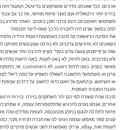
אז כיום, ככל שאנחנו נודדים ומשתקעים בדיגיטל, המעגל הזה
בזירה יותר וירטואלית ועם מוצר פחות מוחשי, וזה כך גם עבו
למה במשך שנים היה לחברה כל כך קשה לייצר הכנסה?
את הסיבה הראשונה קל להבין באמצעות דוגמת הרדיו/ טלוויזי
כשאנחנו לא מרגישים צרכנים, לא נח לנו שמבקשים מאיתנו 
שזה ש"פייסבוק עושה עלינו כסף" מציק להרבה יותר אנשים מז
ולא כצרכנים. באנו להיות, לא באנו לקנות. באנו לראות (ולהירא
מאשר בקניון. באנו 
צרכן או משתמש? התשובה לשאלה תשפיע על כמה ריאלי לצפות
או השימוש, ובהתאם על האם כדאי לחשוב על דרכים עקיפות ל
והכנת התכנית העסקית.
סיבה שניה קשורה למי הם יתר השחקנים בזירה. בזירות וירטו
אחרים, אנחנו נוטים להרגיש שלפלטפורמה עצמה, זו שמחברת ב
קונים ספר מאמזון עצמה הגיוני לנו שהחברה תרוויח מכך, כמ
לעומת זאת, eBay, ש'רק' מאפשרת לשני אנשים פרט