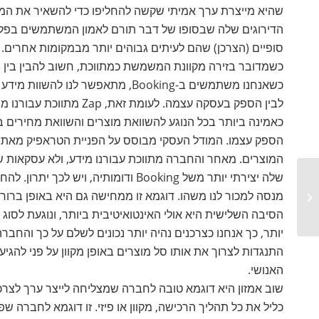
הדירוגים שלה שבסופו של דבר תורם לאמון המשתמשים בפלטפ
סופיים (הצרכן) שהם לעיתים גבוהים יותר מבמקומות אחרים.
כשמדובר בזירה מקוונת המשמשת כמתווכת, חשוב להבין בין מ
לבין הספק בעסקה עצמה. ל
המוצרים. מאחר והחברה מתווכת עבורנו מידע, ולא עסקאות ש
שלה יצירתי יותר משל Booking ודומותי
מנסה למכור לנו משהו. דוגמא זו ממחישה גם היא באופן ברור
צופים בך? זה דווקא לא רע..
הסיבה השלישית היא אולי האינטואיטיבית ביותר, ונוגעת לסוג 
יותר, כך אנחנו כצרכנים נהיה יותר נכונים לשלם על כך והחבר
התנגדות לצרוך את אותו סל מוצרים באופן מקוון על פני להגי
האנושי.
כליל את כל תהליך הרכישה, מקוון או פיזי. זו דוגמא לחברה שפ