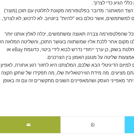
 הצד המאתגר: מדובר בפלטפורמה מקוונת לחלוטין עם תוכן (מוצר)
ם למשתמשים, אשר כולם באו "להיות" ביוטיוב. לא לרכוש, לא לצרוך,
ככל שהפלטפורמה צברה תאוצה ומשתמשים, יכלה לאלץ אותנו יותר
ן לנו מקום אחר ללכת אליו שמשתווה בעושר התוכן, והשליטה המלאה הזו
של יוטיוב בזירה בה פועלת אפשרה לה זאת. אם לא שליטה מוחלטת בשוק, כן ערך ייחודי נדרש לבוא לידי ביטוי, כדוגמת eBay או
מיזם הדיגיטלי הבא שלכם, המלצתנו היא לחזור רגע אחורה, לאפיון
אתם מציעים. מה מידת הווירטואליות שלו, מה תפקידו של שחקן הקצה
ביתר מאפייני העסק ושהמאפיינים השונים מתקשרים זה עם זה באופן