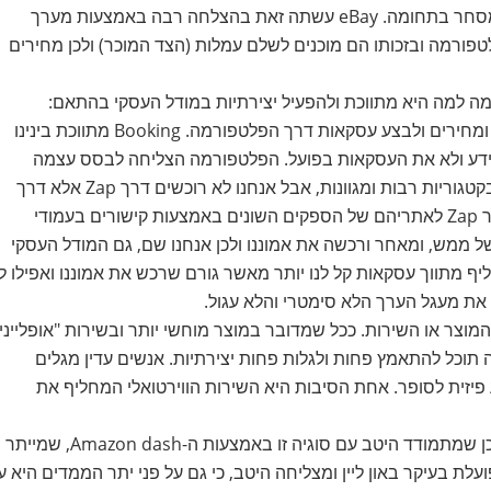
שהיא מייצרת ערך אמיתי שקשה להחליפו כדי להשאיר את המסחר בתחומה. eBay עשתה זאת בהצלחה רבה באמצעות מערך
ורמה ובזכותו הם מוכנים לשלם עמלות (הצד המוכר) ולכן מחירים
ה למה היא מתווכת ולהפעיל יצירתיות במודל העסקי בהתאם:
כשאנחנו משתמשים ב-Booking, מתאפשר לנו להשוות מידע ומחירים ולבצע עסקאות דרך הפלטפורמה. Booking מתווכת בינינו
עומת זאת, Zap מתווכת עבורנו מידע ולא את העסקאות בפועל. הפלטפורמה הצליחה לבסס עצמה
כאמינה ביותר בכל הנוגע להשוואת מוצרים והשוואת מחירים בקטגוריות רבות ומגוונות, אבל אנחנו לא רוכשים דרך Zap אלא דרך
הספק עצמו. המודל העסקי מבוסס על הפניית הטראפיק מאתר Zap לאתריהם של הספקים השונים באמצעות קישורים בעמודי
ל ממש, ומאחר ורכשה את אמוננו ולכן אנחנו שם, גם המודל העסקי
ה, ויש לכך יתרון. להחליף מתווך עסקאות קל לנו יותר מאשר גורם שרכש את אמוננו ואפילו 
 את מעגל הערך הלא סימטרי והלא עגול.
המוצר או השירות. ככל שמדובר במוצר מוחשי יותר ובשירות "אופלייני"
ה תוכל להתאמץ פחות ולגלות פחות יצירתיות. אנשים עדין מגלים
ע פיזית לסופר. אחת הסיבות היא השירות הווירטואלי המחליף את
שוב אמזון היא דוגמא טובה לחברה שמצליחה לייצר ערך לצרכן שמתמודד היטב עם סוגיה זו באמצעות ה-Amazon dash, שמייתר
ועלת בעיקר באון ליין ומצליחה היטב, כי גם על פני יתר הממדים היא ע