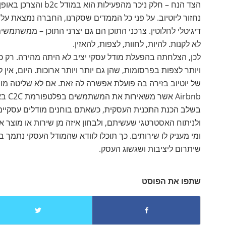
הצד הנח – חלק ניכר מהפעילות הוא במודל b2c והצרכן באופן כללי הגיע כדי לצרוך.
נחזור ליוטיוב. על פני כל הממדים שסקרנו, החברה נמצאת על
דיגיטלי לחלוטין. צרכני התוכן הם גם יצרני התוכן – ממשתמשי
לא לקנות. להיות, לחוות, לצפות, להאזין.
לכן, הצלחתה בהפעלת מודל עסקי יציב לא היתה מהירה. רק 
ויותר לצפות בפרסומות, שהן גם יותר ויותר ארוכות. היום, אי
Airbnb אשר משאירות את המשתמשים בפלטפורמת C2C באמצעות שליטה על מנגנון האמון בין הצרכנים.
בשלב הכנת התכנית העסקית, כשאתם בוחנים מודלים עסקיים ל
ולניתוח האסטרטגי שעשיתם, ולבחון איזה מן שירות או מוצר 
ומי מעניק לו שירותים. כך תוכלו לוודא שהמודל העסקי נתמך 
שיתרום ליציבות ושגשוג העסק.
שתפו את הפוסט