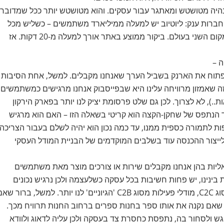
 נהיה מטושטש ומאתגר עבור עסקים. והוא מטושטש יותר ככל שמדובר
ר חברות ענק: ליוטיוב יש למעלה ממיליארד משתמשים – כשליש מכל
משתמשי האינטרנט הינם צרכני תוכן ביוטיוב. האתר מדורג במקום השני בעולם. ביקור ממוצע באתר אורך למעלה מ-20 דקות. אז
ה –
לפתוח את הארנק בשביל הערך שאנחנו מקבלים. למשל, אחת הסיבות
ה שאמזון מרוויחה עלינו היא שבפייסבוק אנחנו מרגישים כמשתמשים
ות..), לא לצרוך. לכן גם שלט פרסומת יציק לנו יותר בפארק הירקון
להיות users, לא customers. אז, התפקיד הנתפס של שחקן-הקצה הוא קריטי בשאלה הזו – האם הוא מרגיש
 לתמורה כספית ממנו, עד כמה נכון הוא יהיה לשלם בעבור הצריכה
ייצור ההכנסה עוד בשלבים המוקדמים של הבניית המודל העסקי
אליות בהן אנחנו מקבלים שירות או צורכים מוצר מאת משתמשים
ינינו, יש פחות חשיבות בכל עסקה כשלעצמה ולכן נרגיש נכונים
פחות לתת לה לנגוס בחלק מההכנסה. לעומת מודלים אלה מסוג C2C, מודלי פעילות מסוג C2B 'הגיוניים' לנו יותר. למשל, ברור ש
ו שאם נקנה את אותו ספר בחנות ספרים ברחוב החנות תרוויח מכך.
יים להיפגש ולסחור בה, נתפסת כחסרת צד בעסקה ולכן עליה לדאוג ולוודא