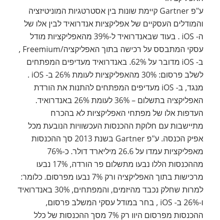
ע"פ Gartner קיימת שונות בין אסטרטגיות המוניטיזציה
והמודלים העסקיים של אפליקציות אנדרואיד לבין אלו של
ה- iOS . בעוד שבאנדרואיד ל-39% מהאפליקציות מודל
עסקי המתבסס על רכישה בתוך האפליקציה/Freemium ,
ב- iOS מדובר על 62%. באנדרואיד מעדיפים המפתחים
לשלב פרסום: 30% מהאפליקציות לעומת 26% ב- iOS .
מנגד, ב- iOS מעדיפים המפתחים להתנות את הורדת
האפליקציה בתשלום – 36% לעומת 26% באנדרואיד.
העדפות אלו של מפתחי האפליקציות לא בהכרח
מתיישבות עם חלוקת ההכנסות העכשוויות הנובעת מכל
אפיק הכנסה. ע"פ Gartner בשנת 2013 סך ההכנסות
מאפליקציות עמדו על 26.6 מיליארד דולר. כ-76%
מההכנסות הללו נבעו מתשלום פר הורדה, 17% נבעו
מרכישות בתוך האפליקציה ורק 7% נבעו מפרסום. כלומר:
למרות שחלק נכבד מהיזמים, והמפתחים, 30% באנדרואיד
ו-26% ב- iOS , בחר במודל עסקי המשלב פרסום,
ההכנסות מפרסום היוו רק 7% מסך ההכנסות של כלל