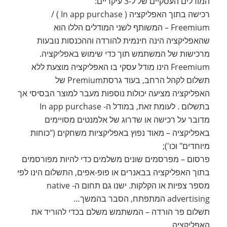
המודלים העסקיים של ל-3 עיקריים:
רכישה בתוך האפליקציה ( In app purchase ) /
Freemium – המשותף לשני המודלים הללו הוא
שהאפליקציה הינה חינמית להורדה וההכנסות נובעות
מרכישות של המשתמש תוך כדי שימוש באפליקציה.
Freemium הינו מודל עסקי בו האפליקציה מוצעת ללא
תשלום לקהל הרחב, בעוד גרסתPremium של
האפליקציה מציעה יכולות נוספות מעבר למוצר הבסיסי אך
בתשלום . לעומת זאת, במודל ה- In app purchase
מדובר על רכישה או שדרוג של אלמנטים מסויימים
באפליקציה – מאוד נפוץ באפליקציות משחקים ("כוחות
מיוחדים" וכו');
פרסום – מפרסמים שונים משלמים כדי להיות מפורסמים
בתוך האפליקציה בבאנרים או פופ-אפים, התשלום הינו לפי
מספר צפיות או הקלקות. ישנו גם תחום ה- native
advertising המתפתח, הסבר בהמשך…
תשלום פר הורדה – המשתמש משלם בכדי להוריד את
האפליקציה.