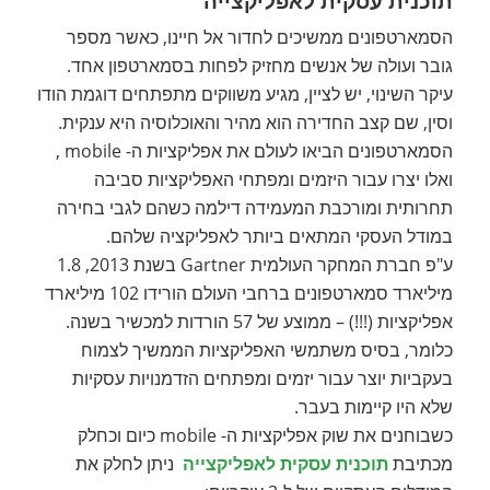
תוכנית עסקית לאפליקצייה
הסמארטפונים ממשיכים לחדור אל חיינו, כאשר מספר
גובר ועולה של אנשים מחזיק לפחות בסמארטפון אחד.
עיקר השינוי, יש לציין, מגיע משווקים מתפתחים דוגמת הודו
וסין, שם קצב החדירה הוא מהיר והאוכלוסיה היא ענקית.
הסמארטפונים הביאו לעולם את אפליקציות ה- mobile ,
ואלו יצרו עבור היזמים ומפתחי האפליקציות סביבה
תחרותית ומורכבת המעמידה דילמה כשהם לגבי בחירה
במודל העסקי המתאים ביותר לאפליקציה שלהם.
ע"פ חברת המחקר העולמית Gartner בשנת 2013, 1.8
מיליארד סמארטפונים ברחבי העולם הורידו 102 מיליארד
אפליקציות (!!!) – ממוצע של 57 הורדות למכשיר בשנה.
כלומר, בסיס משתמשי האפליקציות הממשיך לצמוח
בעקביות יוצר עבור יזמים ומפתחים הזדמנויות עסקיות
שלא היו קיימות בעבר.
כשבוחנים את שוק אפליקציות ה- mobile כיום וכחלק
מכתיבת
תוכנית עסקית לאפליקצייה
ניתן לחלק את