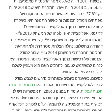
שבשנת 2011 היווה כ-86% מסך ההכנסות מאפליקציות
mobile , ב-2013 היווה 76% והתחזית היא שב-2018 יהווה
רק 37.8%. כבר היום מורגשת נטיית ההתרחקות של
מפתחים ממודל הכנסות זה כאשר התנועה היא בעיקרה
למודל הרכישות בתוך האפליקציה וה-Freemium .
לדוגמא: אפליקציית ה- mobile של המשחק Fifa 2013
(המפותחת ע"י ענקית המשחקים EA ), שהייתה אפליקציה
להורדה בתשלום, נחלה הצלחת מסחררת ולמרות זאת
החליטה החברה כי המשחק Fifa 2014 יעבור למודל
הכנסות של רכישות בתוך האפליקציה. כלומר, המטרה היא
לגרום למשתמש לטעום ולהחליט האם הוא מעוניין לשלם
ולשדרג לעצמו את החוויה.
לסיכום, כשאנחנו כיזמים/מפתחים נדרשים לגבש מודל
עסקי לאפליקציה החדשנית והמגניבה שלנו
במסגרת הכנת
תכנית עסקית
, עומדות בפנינו 3 אופציות אפשריות ויש לנו
את האופציה גם לשלב ביניהן בחוכמה (פרסום native לצד
רכישות בתוך האפליקציה לדוגמה). עלינו לזכור כי לכל אחת
מהאלטרנטיבות יתרונות וחסרונות ולכן עלינו לאפיין היטב