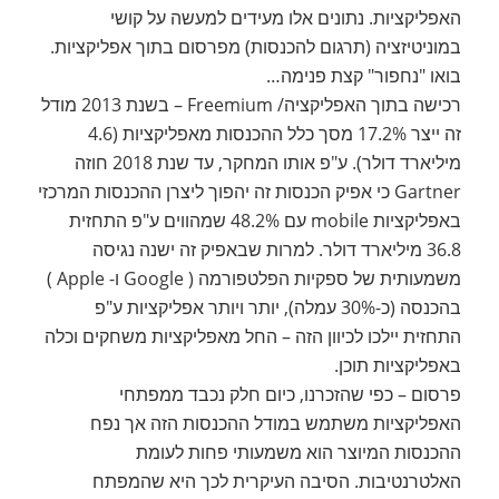
האפליקציות. נתונים אלו מעידים למעשה על קושי
במוניטיזציה (תרגום להכנסות) מפרסום בתוך אפליקציות.
בואו "נחפור" קצת פנימה…
רכישה בתוך האפליקציה/ Freemium – בשנת 2013 מודל
זה ייצר 17.2% מסך כלל ההכנסות מאפליקציות (4.6
מיליארד דולר). ע"פ אותו המחקר, עד שנת 2018 חוזה
Gartner כי אפיק הכנסות זה יהפוך ליצרן ההכנסות המרכזי
באפליקציות mobile עם 48.2% שמהווים ע"פ התחזית
36.8 מיליארד דולר. למרות שבאפיק זה ישנה נגיסה
משמעותית של ספקיות הפלטפורמה ( Google ו- Apple )
בהכנסה (כ-30% עמלה), יותר ויותר אפליקציות ע"פ
התחזית יילכו לכיוון הזה – החל מאפליקציות משחקים וכלה
באפליקציות תוכן.
פרסום – כפי שהזכרנו, כיום חלק נכבד ממפתחי
האפליקציות משתמש במודל ההכנסות הזה אך נפח
ההכנסות המיוצר הוא משמעותי פחות לעומת
האלטרנטיבות. הסיבה העיקרית לכך היא שהמפתח