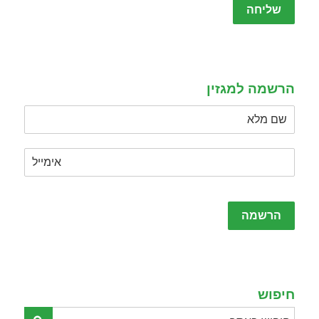
leave
this
field
empty.
הרשמה למגזין
Please
leave
this
field
empty.
חיפוש