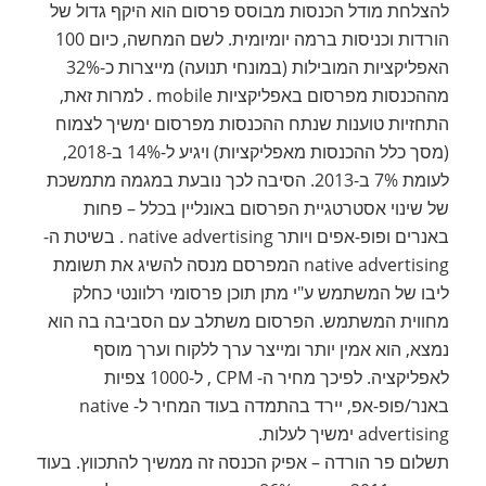
להצלחת מודל הכנסות מבוסס פרסום הוא היקף גדול של
הורדות וכניסות ברמה יומיומית. לשם המחשה, כיום 100
האפליקציות המובילות (במונחי תנועה) מייצרות כ-32%
מההכנסות מפרסום באפליקציות mobile . למרות זאת,
התחזיות טוענות שנתח ההכנסות מפרסום ימשיך לצמוח
(מסך כלל ההכנסות מאפליקציות) ויגיע ל-14% ב-2018,
לעומת 7% ב-2013. הסיבה לכך נובעת במגמה מתמשכת
של שינוי אסטרטגיית הפרסום באונליין בכלל – פחות
באנרים ופופ-אפים ויותר native advertising . בשיטת ה-
native advertising המפרסם מנסה להשיג את תשומת
ליבו של המשתמש ע"י מתן תוכן פרסומי רלוונטי כחלק
מחווית המשתמש. הפרסום משתלב עם הסביבה בה הוא
נמצא, הוא אמין יותר ומייצר ערך ללקוח וערך מוסף
לאפליקציה. לפיכך מחיר ה- CPM , ל-1000 צפיות
באנר/פופ-אפ, יירד בהתמדה בעוד המחיר ל- native
advertising ימשיך לעלות.
תשלום פר הורדה – אפיק הכנסה זה ממשיך להתכווץ. בעוד