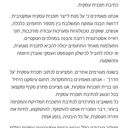
כתיבת תוכנית עסקית.
אנחנו מאמינים כי על מנת לייצר תוכנית עסקית אפקטיבית,
דרושה הבנה עמוקה המשלבת בין מספר תחומים; כלכלה,
אנשים, שווקים, טכנולוגיות ומערכות עבודה מורכבות, תוך
ראייה אסטרטגית רחבה והבנה במהלכים הטקטיים.
התעלמות מאחד התחומים יכולה להביא לתכנית מוטעית,
וזו יכולה להוביל לכישלון הקונספט העסקי ואובדן היוזמה
וההשקעה.
בשונה מגורמים אחרים, המציעים לכתוב תכנית עסקית 'על
הדרך' – אנחנו מאמינים בהתמקדות. תחום עיסוקנו היחיד
הנו בניית תוכניות עסקיות, אנו מציעים פתרון מקיף ומקצועי
בכל הנוגע לכתיבת תוכנית עסקית.
כל משאבינו מתרכזים לכתיבת התוכנית המדויקת והמקיפה
ביותר, דבר המכריח אותנו להתמקד, להתמקצע, לחיות את
הזירה העסקית, על כל היבטיה, בזמן אמת.
תהליך העבודה כולל גיבוש ובניית אסטרטגיה עסקית כוללת