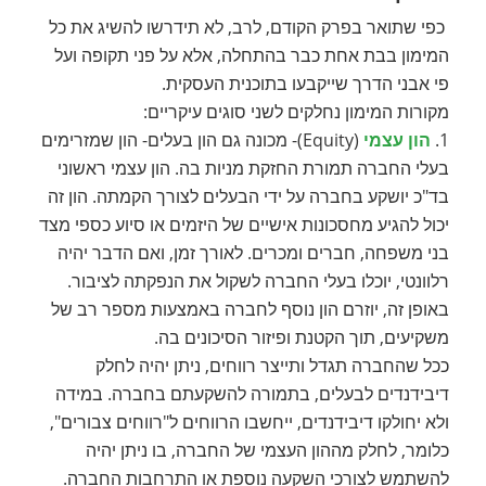
כפי שתואר בפרק הקודם, לרב, לא תידרשו להשיג את כל
המימון בבת אחת כבר בהתחלה, אלא על פני תקופה ועל
פי אבני הדרך שייקבעו בתוכנית העסקית.
מקורות המימון נחלקים לשני סוגים עיקריים:
1.
הון עצמי
(Equity)- מכונה גם הון בעלים- הון שמזרימים
בעלי החברה תמורת החזקת מניות בה. הון עצמי ראשוני
בד"כ יושקע בחברה על ידי הבעלים לצורך הקמתה. הון זה
יכול להגיע מחסכונות אישיים של היזמים או סיוע כספי מצד
בני משפחה, חברים ומכרים. לאורך זמן, ואם הדבר יהיה
רלוונטי, יוכלו בעלי החברה לשקול את הנפקתה לציבור.
באופן זה, יוזרם הון נוסף לחברה באמצעות מספר רב של
משקיעים, תוך הקטנת ופיזור הסיכונים בה.
ככל שהחברה תגדל ותייצר רווחים, ניתן יהיה לחלק
דיבידנדים לבעלים, בתמורה להשקעתם בחברה. במידה
ולא יחולקו דיבידנדים, ייחשבו הרווחים ל"רווחים צבורים",
כלומר, לחלק מההון העצמי של החברה, בו ניתן יהיה
להשתמש לצורכי השקעה נוספת או התרחבות החברה.