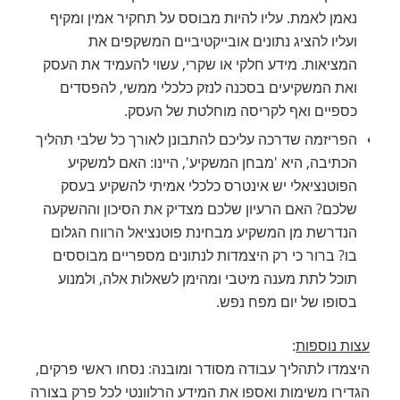
נאמן לאמת. עליו להיות מבוסס על תחקיר אמין ומקיף
ועליו להציג נתונים אובייקטיביים המשקפים את
המציאות. מידע חלקי או שקרי, עשוי להעמיד את העסק
ואת המשקיעים בסכנה לנזק כלכלי ממשי, להפסדים
כספיים ואף לקריסה מוחלטת של העסק.
הפריזמה שדרכה עליכם להתבונן לאורך כל שלבי תהליך
הכתיבה, היא 'מבחן המשקיע', היינו: האם למשקיע
הפוטנציאלי יש אינטרס כלכלי אמיתי להשקיע בעסק
שלכם? האם הרעיון שלכם מצדיק את הסיכון וההשקעה
הנדרשת מן המשקיע מבחינת פוטנציאל הרווח הגלום
בו? ברור כי רק היצמדות לנתונים מספריים מבוססים
תוכל לתת מענה מיטבי ומהימן לשאלות אלה, ולמנוע
בסופו של יום מפח נפש.
עצות נוספות
:
היצמדו לתהליך עבודה מסודר ומובנה: נסחו ראשי פרקים,
הגדירו משימות ואספו את המידע הרלוונטי לכל פרק בצורה