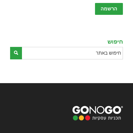
Please
leave
this
field
empty.
חיפוש