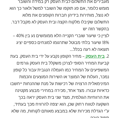
מעבירים את התשלום לבית העסק רק במידה והשובר
מומש כלומר, אם פג תוקפו של השובר למשל ולאור כך הוא
לא נוצל, מותירות בידיהן חברות הקופונים את מלוא
התשלום שקיבלו מלקוח הקצה ובית העסק לא מקבל דבר.
בהקשר הזה יש
לציין כי שיעור שוברי הקנייה הלא ממומשים נע בין 40% –
8%! שיעור בלתי מבוטל שתרגומו למונחים כספיים יציג
תוצאה לא רעה בכלל…
2.
בית העסק
– מחיר הקופון נקבע על ידי בית העסק. בעת
קביעת המחיר הסופי לצרכן משקלל בית העסק גורמים
המשפיעים על המחיר כמו העמלה הנגבית עבור כל קופון
נמכר, העלות של המוצר או השירות המוצעים והכמות
המינימאלית הרצויה של רכישות על מנת שההנחות ייחשבו
כדאיות עבורו. מצד אחד, מכירה במחירי מבצע מקטינה
את הרווחיות הגולמית, מצד שני בית העסק יראה בכך
השקעה לטווח רחוק שכן, הוא יצפה להרוויח מכך בעתיד,
ע"י הגדלת מכירות שלא במבצע מאותם לקוחות, מה שלא
תמיד קורה.