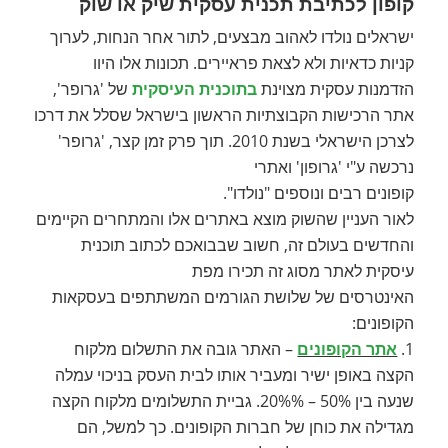
קופון לכתיבת תכנית עסקית שיק או שוק
ישראלים נולדו לאהוב מבצעים, לתור אחר הנחות, לערוך
קניות כדאיות ולא לצאת פראיירים. תכונות אלו היוו
הזדמנות עסקית מצוינת
בתוכנית העיסקית
של 'גרופר',
אתר הרכישות הקבוצתיות הראשון בישראל שסלל את דרכו
לצרכן הישראלי בשנת 2010. תוך פרק זמן קצר, 'גרופר'
נרכשה ע"י 'גרופון' ואתרי
קופונים רבים ונוספים "נולדו".
לאור העניין שהשוק מוצא באתרים אלו והמתחרים הקיימים
והחדשים בעולם זה, חשוב שבבואכם לכתוב תוכנית
עיסקית לאתר מסוג זה תכירו מפת
האינטרסים של שלושת הגורמים המשתתפים בעסקאות
הקופונים:
1.
אתר הקופונים
– האתר גובה את התשלום מלקוח
הקצה באופן ישיר ומעביר אותו לבית העסק בניכוי עמלה
שנעה בין 50% – 20%%. גביית התשלומים מלקוח הקצה
מגדילה את כוחן של חברות הקופונים. כך למשל, הם