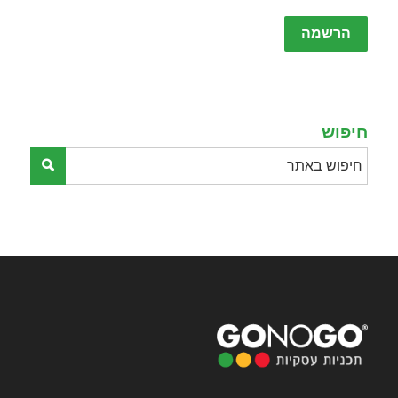
Please
leave
this
field
empty.
חיפוש