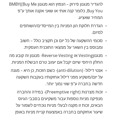
להגדיר מנגנון פירוק – הנפוץ הוא מנגנון BMBY((Buy Me
Buy You, כלומר קנה אותי או שאני אקנה אותך ע"פ
המחיר שאציע.
הגדרת חלוקת הון המניות בין המייסדים/השותפים
למיזם.
סכומי ההשקעה של כל יזם וכן תקציב כולל – חשוב
ומבוסס בין השאר על ממצאי התוכנית העסקית.
מנגנוןVesting או Reverse-Vesting- מנגנון זה קובע מה
החלק היחסי שיזם יקבל אם יעזוב טרם הבשלת המניות.
אנטי דילול- (anti-dilution)- כשם הזכות, כן היא – מגנה
על יזם/משקיע מפני דילול אחזקותיו בעקבות השקעה
חדשה בחברה ע"פ שווי נמוך יותר.
זכות מצרנות (Preemptive right)- במידה והחברה
מנפיקה מניות נוספות עבור משקיעים בסבבי הגיוס
הבאים, זכות זו מקנה לבעלי מניות נוכחיים לשמור על
שיעור אחזקתם בחברה באמצעות קניית מניות באופן