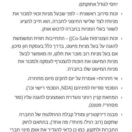
יחסי לגודל אחזקתם.
זכות סירוב ראשונית – לפני שבעל מניות זכאי למכור את
מניותיו לצד שלישי החיצוני לחברה, הוא חייב להציע
לשאר בעלי המניות בחברה לרכוש אותן.
זכות הצטרפות Co-Sale)) – התחייבות חוזית המשמשת
להגנה על בעל מניות מיעוט, בדרך כלל בעסקת הון סיכון.
אם בעל מניות רוב מוכר את חלקו, זה מאפשר לבעל
מניות המיעוט את הזכות להצטרף לעסקה ולמכור את
מניות המיעוט שלו בחברה.
אי תחרות= אוסרת על יזם להקים מיזם מתחרה.
הסכמי סודיות למיניהם (NDA, הסכמי רישוי וכו').
המחאת קניין רוחני והגדרת האמצעים להגנה עליו (סוד
מסחרי/ פטנט).
מבנה דירקטוריון ומודל קבלת ההחלטות של החברה
שתקום (רוב רגיל/ מיוחד/ פה אחד), בהתאם לחוק
החברות ולתקנון. כמו כן כדאי להגדיר את אופן מינוי חברי