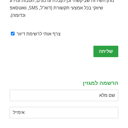
מתן השירות שביקשתי וכן לקבלת עדכונים, הטבות ומידע
שיווקי בכל אמצעי תקשורת (דוא"ל, SMS, וואטסאפ
וכדומה).
צרף אותי לרשימת דיוור
Please
leave
this
field
empty.
הרשמה למגזין
Please