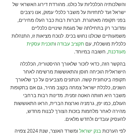
והשלכותיה הכלכליות על כולנו. מהורדת דירוג האשראי של
ישראל ועד לתחזיות על משבר כלכלי עמוק, אנו ניצבים
בפני תקופה מאתגרת. חברות רבות כבר העלו מחירים,
ומדובר רק בתחילתה של מגמת שינויים כלכליים
משמעותיים שכולנו נחוש בכיס. לנוכח מציאות זו, התנהלות
כלכלית מושכלת, עם
תקציב עבודה
ו
תוכנית עסקית
מעודכנת
, חשובה במיוחד.
בהקשר הזה, כדאי לזכור שלאורך ההיסטוריה, הכלכלה
הישראלית הוכיחה חוסן והתאוששות מרשימה לאחר
תקופה ביטחונית קשה. הנתונים מצביעים על כך שלאורך
השנים, כלכלת ישראל צמחה בקצב מהיר, גם אם בתקופות
משבר היא חוותה האטה זמנית. מדינות רבות ברחבי
העולם, כמו יפן, גרמניה וארצות הברית, הראו התאוששות
מהירה לאחר מלחמות בזכות הצורך לבנות מחדש,
להעסיק עובדים ולחדש מלאים.
לפי הערכות
בנק ישראל
ומשרד האוצר, שנת 2024 צפויה