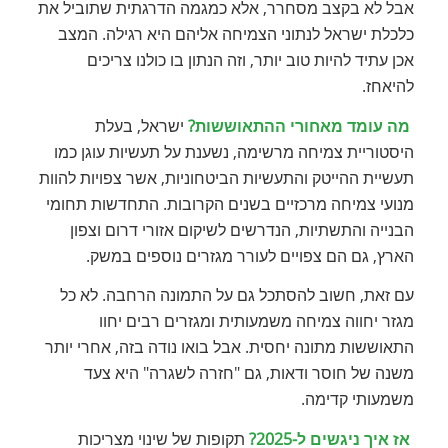
אבל לא בקצב מסחרר, אלא כמגמה הדרגתית שתוביל את
כלכלת ישראל לנתוני הצמיחה אליהם היא רגילה. המצב
אכן עתיד להיות טוב יותר, וזה הנתון בו כולנו צריכים
להיאחז.
מה עומד מאחורי ההתאוששות?
ישראל, בעלת
היסטוריית צמיחה מרשימה, נשענת על תעשיות עוגן כמו
תעשיית ההייטק והתעשיות הביטחוניות, אשר צפויות להוות
מנועי צמיחה מרכזיים בשנים הקרובות. התחדשות תחומי
הבנייה והתשתיות, הנדרשים לשיקום אזורי דרום וצפון
הארץ, גם הם צפויים לעורר מגזרים נוספים במשק.
עם זאת, חשוב להסתכל גם על התמונה הרחבה. לא כל
מגזר יחווה צמיחה משמעותית ומגזרים רבים יחוו
התאוששות מתונה יחסית. אבל בואו נודה בזה, אחרי יותר
משנה של חוסר ודאות, גם "חזרה לשגרה" היא צעד
משמעותי קדימה.
אז איך ניגשים ל-2025?
תקופות של שינוי מצריכות