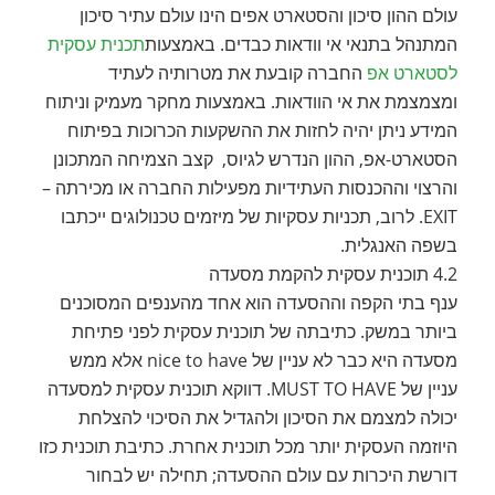
עולם ההון סיכון והסטארט אפים הינו עולם עתיר סיכון
המתנהל בתנאי אי וודאות כבדים. באמצעות
תכנית עסקית
לסטארט אפ
החברה קובעת את מטרותיה לעתיד
ומצמצמת את אי הוודאות. באמצעות מחקר מעמיק וניתוח
המידע ניתן יהיה לחזות את ההשקעות הכרוכות בפיתוח
הסטארט-אפ, ההון הנדרש לגיוס, קצב הצמיחה המתכונן
והרצוי וההכנסות העתידיות מפעילות החברה או מכירתה –
EXIT. לרוב, תכניות עסקיות של מיזמים טכנולוגים ייכתבו
בשפה האנגלית.
4.2 תוכנית עסקית להקמת מסעדה
ענף בתי הקפה וההסעדה הוא אחד מהענפים המסוכנים
ביותר במשק. כתיבתה של תוכנית עסקית לפני פתיחת
מסעדה היא כבר לא עניין של nice to have אלא ממש
עניין של MUST TO HAVE. דווקא תוכנית עסקית למסעדה
יכולה למצמם את הסיכון ולהגדיל את הסיכוי להצלחת
היוזמה העסקית יותר מכל תוכנית אחרת. כתיבת תוכנית כזו
דורשת היכרות עם עולם ההסעדה; תחילה יש לבחור