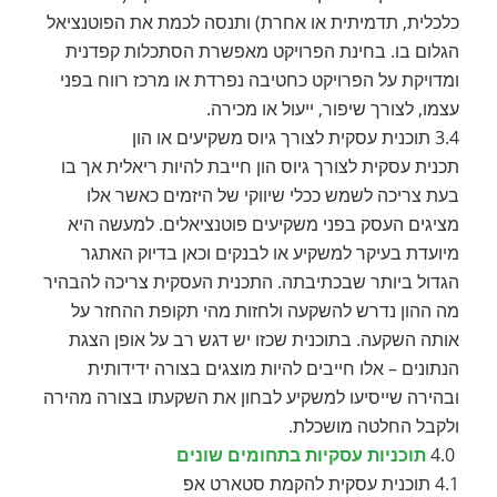
כלכלית, תדמיתית או אחרת) ותנסה לכמת את הפוטנציאל
הגלום בו. בחינת הפרויקט מאפשרת הסתכלות קפדנית
ומדויקת על הפרויקט כחטיבה נפרדת או מרכז רווח בפני
עצמו, לצורך שיפור, ייעול או מכירה.
3.4 תוכנית עסקית לצורך גיוס משקיעים או הון
תכנית עסקית לצורך גיוס הון חייבת להיות ריאלית אך בו
בעת צריכה לשמש ככלי שיווקי של היזמים כאשר אלו
מציגים העסק בפני משקיעים פוטנציאלים. למעשה היא
מיועדת בעיקר למשקיע או לבנקים וכאן בדיוק האתגר
הגדול ביותר שבכתיבתה. התכנית העסקית צריכה להבהיר
מה ההון נדרש להשקעה ולחזות מהי תקופת ההחזר על
אותה השקעה. בתוכנית שכזו יש דגש רב על אופן הצגת
הנתונים – אלו חייבים להיות מוצגים בצורה ידידותית
ובהירה שייסיעו למשקיע לבחון את השקעתו בצורה מהירה
ולקבל החלטה מושכלת.
4.0
תוכניות עסקיות בתחומים שונים
4.1 תוכנית עסקית להקמת סטארט אפ