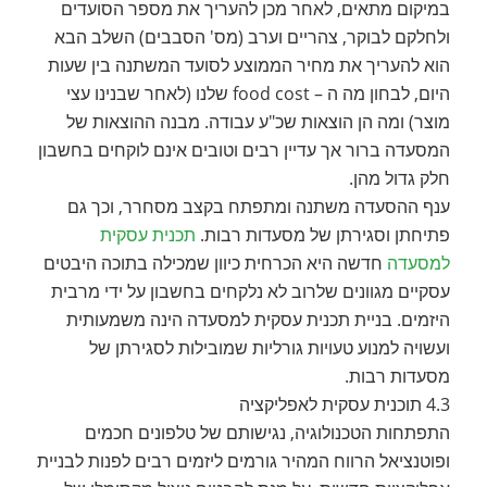
במיקום מתאים, לאחר מכן להעריך את מספר הסועדים
ולחלקם לבוקר, צהריים וערב (מס' הסבבים) השלב הבא
הוא להעריך את מחיר הממוצע לסועד המשתנה בין שעות
היום, לבחון מה ה – food cost שלנו (לאחר שבנינו עצי
מוצר) ומה הן הוצאות שכ"ע עבודה. מבנה ההוצאות של
המסעדה ברור אך עדיין רבים וטובים אינם לוקחים בחשבון
חלק גדול מהן.
ענף ההסעדה משתנה ומתפתח בקצב מסחרר, וכך גם
פתיחתן וסגירתן של מסעדות רבות.
תכנית עסקית
למסעדה
חדשה היא הכרחית כיוון שמכילה בתוכה היבטים
עסקיים מגוונים שלרוב לא נלקחים בחשבון על ידי מרבית
היזמים. בניית תכנית עסקית למסעדה הינה משמעותית
ועשויה למנוע טעויות גורליות שמובילות לסגירתן של
מסעדות רבות.
4.3 תוכנית עסקית לאפליקציה
התפתחות הטכנולוגיה, נגישותם של טלפונים חכמים
ופוטנציאל הרווח המהיר גורמים ליזמים רבים לפנות לבניית