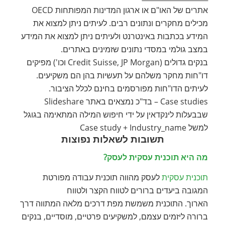
אתרים של האו"ם או ארגון המדינות המפותחות OECD
מכילים מחקרים ונתונים רבים. לעיתים ניתן למצוא את
המידע בכתבות באינטרנט ולעיתים ניתן למצוא את המידע
במצב גולמי במסדי נתונים שזמינים באתרים.
בנקים גדולים (Credit Suisse, JP Morgan וכו') מפיקים
דו"חות מחקר משלהם על תעשיות בהן הם משקיעים.
לעיתים הדו"חות מפורסמים בחינם לכלל הציבור.
Case studies – בד"כ נמצאים באתר Slideshare
שבבעלות לינקדאין על ידי חיפוש המילה המתאימה בגוגל
למשל Case study + Industry_name
תשובות לשאלות נפוצות
מה היא תוכנית עסקית לעסק?
תוכנית עסקית
לעסק מהווה תוכנית עבודה מפורטת
המגובה ביעדים ברורים לטווח הקצר ולטווח
הארוך. התוכנית משמשת מפת דרכים מלאה המתווה דרך
ברורה ליזמים עצמם, למשקיעים פרטיים, מוסדיים, בנקים