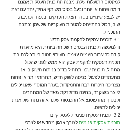
למקסום התועלות שלה, מבנה התוכנית העסקית אמנם
דומה פחות או יותר ובעל בסיס משותף אחיד, יחד עם זאת
יש לבצע שינויים בסדר הצגת הפרקים ובנפח הכתיבה,
שוב, הכול בהתייחס למטרות העיקריות שלשמן נכתבה
התוכנית.
3.1 תוכנית עסקית להקמת עסק חדש
זו למעשה תוכנית הבסיס השכיחה ביותר, היא מיועדת
קודם כל עבור היזמים עצמם. העיתוי הטוב ביותר לכתיבת
תכנית העסקית להקמת עסק הוא ממש לפני שהכול
מתחיל. תוכנית שכזו תתחיל בד"כ בניתוח השוק בו אנו
מתעתדים לפעול. כניסה לשוק חדש, תחרותי יותר או פחות
מצריכה היכרות רבה והתמקדות בערך המוסף שאנו יכולים
לייצר בשוק זה, בחינה מדוקדקת מאד של המתחרים
ולבסוף מהו פוטנציאל ההכנסות שלנו ואיזה נתח שוק אנחנו
יכולים לתפוס.
3.2 תוכנית עסקית פנימית לעסק קיים
תוכנית עסקית פנימית
לצורך ארגון מחדש או לצרכי
הבראה, דורשת ראשית התמקדות בהיסטוריה של העסק