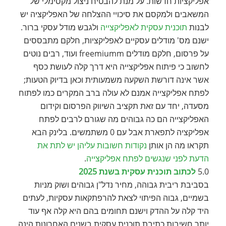
אפליקציות חדשות. על מנת להבטיח ניצול מקסימלי של
המשאבים ולמקסם את סיכויי ההצלחה של האפליקציה יש
לבנות
תוכנית עסקית לאפליקצייה
ולגבש מודל עסקי ברור.
ישנם מס' מודלים עסקיים לאפליקציות, חלקם מתבססים
על פרסום, חלקם מודלים freemiumm ועוד, רבים נוטים
לחשוב כי פיתוח אפליקצייה היא דרך קלה לעושת כסף
אשר אינה דורשת השקעה משמעותית וכאן בדיוק הטעות;
לפתח אפליקצייה אמנם לא עולה ברב המקרים כמו לפתוח
מסעדה, יחד עם זאת תקציב השיווק הפרסום וקידום
האפליקצייה הם כה גבוהים מה שגורם לרבים לפתח
אפליקציה לתפארת אבל עם 0 משתמשים. בלינק הבא
תקראו מה הן אותן
נקודות חשובות עליהן יש לתת את
הדעת לפני שנגשים לפתח אפליקצייה
.
5.0
לכתוב תוכנית עסקית בשנת 2025
בסביבת ריבית גבוהה, מחיר נדל"ן גבוהים ושוק מניות
בשמיים, גבוה הפיתוי לצאת להרפתקאות עסקיות, לעתים
היד קלה על ההדק וישנם תחומים בהם היא קלה אף עוד
יותר.חשיבות כתיבת תוכנית עסקית בשנים האחרונות הינה