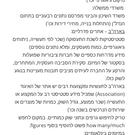
משרדי ממשלה:
משרד השיכון והבינוי מפרסם נתונים רבעוניים בתחום
הנדל"ן (התחלות בנייה, מחירי דירות וכו')
בארה"ב
– אתרים פדרליים:
סטטיסטיקות לשכת התעסוקה (שכר לפי תעשייה, ניתוחים
גיאוגרפיים, כמות מועסקים, ומלא נתונים נוספים)
מידע מדו"חות כספיים של חברות ציבוריות שפועלות
בסקטור של המיזם. סקירת הסביבה העסקית, המתחרים,
והרקע על החברה לעיתים מניבים תובנות מעניינות בנוגע
לשוק כולו.
בארה"ב לתעשיות ומקצועות רבים יש אתר של האיגוד
(Association) שמכיל מידע סטטיסטי רב על המקצוע או
התעשייה (שכר ממוצע, גודל השוק, כמויות של מוצרים או
שירותים הנרכשים בשנה וכו')
טריק לחיפוש גרפים ונתוני שוק כמותיים. במקום לחפש
how many/much פשוט להוסיף בסוף figures.
במיזמים בינלאומיים
: