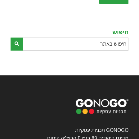
this
field
empty.
חיפוש
GONOGO תכניות עסקיות
מדינת היהודים 89 בניין E הרצליה פיתוח,