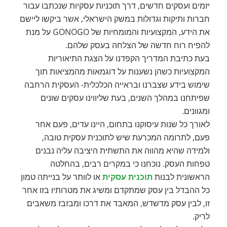
יזמים ועסקים חדשים, דרך תוכניות עסקיות שנכתבו עבור
חברות ותיקות וגדולות במשק הישראלי, אשר ביקשו ליישם
את הידע, המקצועיות והמומחיות של GONOGO על מנת
להפיח רוח חדשה של הצלחה בעסק שלהם.
בעת כתיבת המדריך הקפדנו על הצגת התיאוריות
המקצועיות כשהן נשענות על דוגמאות מהמציאות תוך
שימוש בידע שצברנו ובראייה הכלכלית- העסקית הרחבה
שפיתחנו במהלך השנים, בעת שליווינו עסקים שונים
ומגוונים.
לאורך כל שנות עיסוקנו בתחום, היינו עדים, פעם אחר
פעם, לתרומה המכרעת שיש לתוכנית עסקית טובה,
ולמידה שהיא מהווה את התשתית היציבה עליה נבנים
טפחות העסק. נוכחנו כי במקרים רבים, בהחלטה
הראשונית לבנות
תוכנית עסקית
או לוותר על בנייתה טמון
כל ההבדל בין עסק שמתקדם ומשיג את מטרותיו בזו אחר
זו, לבין עסק מדשדש, המאבד את דרכו ומבזבז משאבים
לריק.