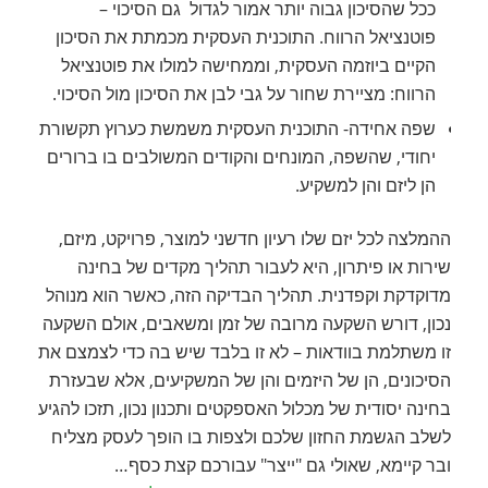
ככל שהסיכון גבוה יותר אמור לגדול גם הסיכוי –
פוטנציאל הרווח. התוכנית העסקית מכמתת את הסיכון
הקיים ביוזמה העסקית, וממחישה למולו את פוטנציאל
הרווח: מציירת שחור על גבי לבן את הסיכון מול הסיכוי.
שפה אחידה- התוכנית העסקית משמשת כערוץ תקשורת
יחודי, שהשפה, המונחים והקודים המשולבים בו ברורים
הן ליזם והן למשקיע.
ההמלצה לכל יזם שלו רעיון חדשני למוצר, פרויקט, מיזם,
שירות או פיתרון, היא לעבור תהליך מקדים של בחינה
מדוקדקת וקפדנית. תהליך הבדיקה הזה, כאשר הוא מנוהל
נכון, דורש השקעה מרובה של זמן ומשאבים, אולם השקעה
זו משתלמת בוודאות – לא זו בלבד שיש בה כדי לצמצם את
הסיכונים, הן של היזמים והן של המשקיעים, אלא שבעזרת
בחינה יסודית של מכלול האספקטים ותכנון נכון, תזכו להגיע
לשלב הגשמת החזון שלכם ולצפות בו הופך לעסק מצליח
ובר קיימא, שאולי גם "ייצר" עבורכם קצת כסף…