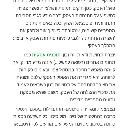
העסקיים, החל ממידע לגבי הסביבה הגיאו-פוליטית בה
פועל העסק, כגון חוקים, תקנות ורגולציות ואשר צפויה
להשפיע על התנהלות העסק, דרך מידע לגבי הסביבה
התחרותית ופוטנציאל השוק וכלה באיסוף נתונים
מספריים קשיחים, שמטרתם לשפוך אור ולספק את
'השורה התחתונה' לגבי כדאיות פתיחת העסק או ביצוע
המהלך העסקי.
יוצרת תחושת ודאות- זה נכון,
תוכנית עסקית
כמו
תחומים אחרים (רפואה למשל…) איננה מדע מדויק, אך
קיומה מאפשר הליכה במסלול צפוי ובעיניים פקוחות
לרווחה. היא מגדירה את האופק העסקי שלכם ומונעת
את הצורך להתבסס על תחושות בטן כשבאים לאמוד
את סיכויי ההצלחה של העסק, משום שהיא מספקת
נתונים מספריים מדידים.
מצמצמת ומגדירה סיכונים- ההתנהלות בעולם העסקי
כרוכה בהחלטות של סיכון מול סיכוי. כל השקעה כספית
כרוכה בסיכון, מסוים והמשקיעים מודעים לכך היטב, אך