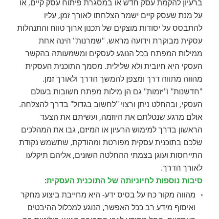
ברעיון להקמת עסק חדש או במסגרת פיתוח עסק קיים, או
על מנת שעסק קיים ישמר הצלחתו לאורך זמן, עליו
להתבסס על יסודות מוצקים של תכנון ארוך טווח והתנהלות
עסקית מבוקרת וידועה מראש. "שמרנות" הינה אחת
ממילות המפתח בכל הנוגע לעסקים ומשמעותה בהקשר
העסקי היא חיובית ולא שלילית. מסמך התוכנית העסקית
מהווה מתווה דרך ומצפן להמשך הדרך ולאורך זמן.
"חדשנות" ו"יזמות" גם הן מילות מפתח חשובות בעולם
העסקי, ובהחלט ניתן ורצוי "לחשוב בגדול" בדרך להצלחה.
אולם מרגע שנטלתם את היוזמה, ועשיתם את הצעד
הראשון בדרך למימוש הרעיון או המיזם, גבו את המהלכים
שלכם בתוכנית עסקית מפורטת ומהודקת, שתשמש נקודת
התייחסות ועוגן בצמתי ההחלטה השונים, אליהם תיקלעו
לאורך הדרך.
סיבות נוספות לחיוניותה של התוכנית העסקית
:
מהווה מקור כח על בסיס ידע- היא מחייבת ביצוע מחקר
ואיסוף מידע רב ככל האפשר, הנוגע למכלול ההיבטים