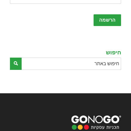
Please
leave
this
field
empty.
חיפוש