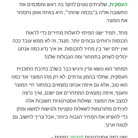
העסקית
, שלעיתים נוטים להקל בה ראש ומסכמים את
התשובה אליה ב"בכמה שיותר", היא באיזה אופן נתמחר
את המוצר.
מחד, תמיד ישנו הפיתוי להעלות מחירים כדי לראות
הכנסות ורווחים גבוהים יותר. מנגד, זה לא ממש עובד ככה
ואין יחס ישר בין מחיר להכנסות. אז איך נדע כמה אנחנו
יכולים לשחק בתמחור ומה הגבולות שלנו?
תמחור הוא נושא עדין ורגיש כבר בשלב כתיבת התוכנית
העסקית, שתלוי בהמון גורמים. לא רק מהו המוצר ועד כמה
הוא טוב, אלא גם איפה אנחנו נמצאים במחזור חיי המוצר
והענף, איפה נמצאים המתחרים אם ישנם, ואיך נרצה
למצב את המוצר. שאלות אסטרטגיות חשובות אלה
לעיתים מתורגמות לשאלות טקטיות ולגישות למשא ומתן
כדי להוציא את המחיר הגבוה ביותר, אבל צריך לחשוב גם
לטווח ארוך.
ישנן כמה אסטרטגיות
תמחור
נפוצות –