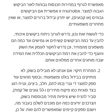
מאפשרת לגרוף במהירות הכנסות גבוהות לאור הביקוש
הגבוה למוצר. אסטרטגיה זו אפשרית אם הביקושים
גבוהים (או קבועים), יש יתרון ובידול ברורים למוצר, או שאין
מתחרים משמעותיים.
כדי לעשות זאת נכון, נדרש לערוך ניתוח ביקושים איכותי,
להבין עד כמה הביקושים קשיחים או גמישים ועד כמה הם
מושפעים מהמחיר, וכן נדרש לחקור לעומק את השוק
והענף כדי להבין את רמת הביקושים הכללית ואת המידה
שבה מותגים אחרים ממלאים אותם.
המחרת חיקוי: אם אנחנו לא מובילים בשוק, לא
מחזיקים בבידול בולט ומשמעותי, ובסוף מהווים עוד
ספק למוצר די גנרי (כמו לחם, חלב, ביצים, ונניח רגע
בצד סוגיות כמו פיקוח מחירים ו-50 גוונים של קמח),
סביר להניח שיש ציפיות מחיר מבוססות בשוק,
הצרכנים יודעים כמה הם מוכנים לשלם בעבור מה,
וישנם ספקים קיימים שמאפשרים להם זאת. על כן,