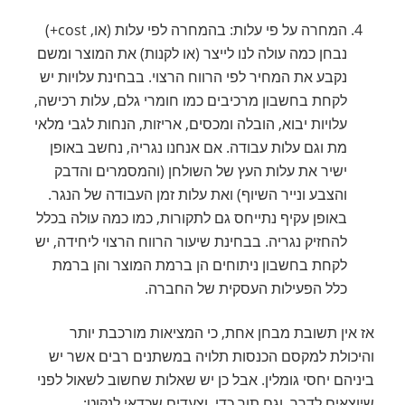
המחרה על פי עלות: בהמחרה לפי עלות (או, cost+)
נבחן כמה עולה לנו לייצר (או לקנות) את המוצר ומשם
נקבע את המחיר לפי הרווח הרצוי. בבחינת עלויות יש
לקחת בחשבון מרכיבים כמו חומרי גלם, עלות רכישה,
עלויות יבוא, הובלה ומכסים, אריזות, הנחות לגבי מלאי
מת וגם עלות עבודה. אם אנחנו נגריה, נחשב באופן
ישיר את עלות העץ של השולחן (והמסמרים והדבק
והצבע ונייר השיוף) ואת עלות זמן העבודה של הנגר.
באופן עקיף נתייחס גם לתקורות, כמו כמה עולה בכלל
להחזיק נגריה. בבחינת שיעור הרווח הרצוי ליחידה, יש
לקחת בחשבון ניתוחים הן ברמת המוצר והן ברמת
כלל הפעילות העסקית של החברה.
אז אין תשובת מבחן אחת, כי המציאות מורכבת יותר
והיכולת למקסם הכנסות תלויה במשתנים רבים אשר יש
ביניהם יחסי גומלין. אבל כן יש שאלות שחשוב לשאול לפני
שיוצאים לדרך, וגם תוך כדי, וצעדים שכדאי לנקוט: