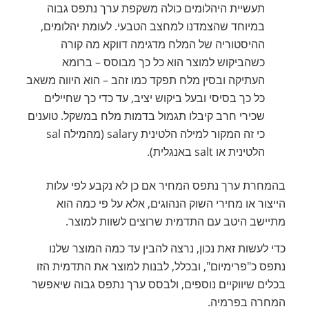
תעשיית היהלומים כולה משקפת ערך נתפס גבוה
במיוחד שהצמדנו למחצב הטבעי. לעומת יהלומים,
ההיסטוריה של המלח מדגימה דווקא מה קורה
כשהביקוש למוצר הוא כל כך מבוסס – ברומא
העתיקה ובסין מלח תפקד כמו זהב – הוא היווה משאב
כל כך בסיסי ובעל ביקוש יציב, עד כדי כך שחיילים
שכירי חרב קיבלו תגמול בדמות מלח במשקל. טוענים
כי זה המקור למילה הלטינית salary (מהמילה sal
הלטינית או salt באנגלית).
בהמחרת ערך נתפס המחיר אם כן לא נקבע לפי עלות
הייצור או מחירי השוק הנהוגים, אלא על פי כמה הוא
מתיישב היטב עם התדמית שרוצים לשוות למוצר.
כדי לעשות זאת נכון, נרצה להבין עד כמה המוצר שלנו
נתפס כ"פרימיום", ובכלל, לבנות למוצר את התדמית הזו
בכלים שיווקיים נוספים, ולבסס ערך נתפס גבוה שיאפשר
המחרה בפרמיה.