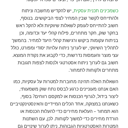
כשמכינים תכנית עסקית
, יש להקדיש מחשבה וניתוח
ולהתייחס לקשר שבין המחיר לצפי הביקושים. בנוסף,
חשוב להתייחס לעומק לשאלות שיווקיות ולא להקל ראש
בחקר שוק, חקר מתחרים, פילוח קהלי יעד וכדומה, וכן
בניתוח עקומות ביקוש ורגישות קהלי היעד למחיר. בהמשך
לתהליך השיווקי, יש לערוך ניתוח עלויות יסודי ומפורט, כולל
עצי מוצר והעמסות נדרשות, כדי לקבוע את נקודת המוצא.
חשוב גם לערוך ניתוח אסטרטגי ולנסות לצפות תגובות
מתחרים ולקוחות לתמחור.
השאלות האלה תהינה מחוברות למטרות על עסקיות, כמו
האם אנחנו מעוניינים כרגע לבסס נתח שוק משמעותי,
ליצור בידול, לגרוף הכנסות או למקסם רווחים? בסוף,
כשאנחנו במצוקה, אחד הכלים המיידיים והאינסטינקטיביים
הוא תמחור – העלאת מחירים כדי להעלות הכנסות או
הורדת מחירים כדי למשוך לקוחות. לכן, עם השתנות
המטרות האסטרטגיות הגבוהות, ניתן לערוך שינויים גם