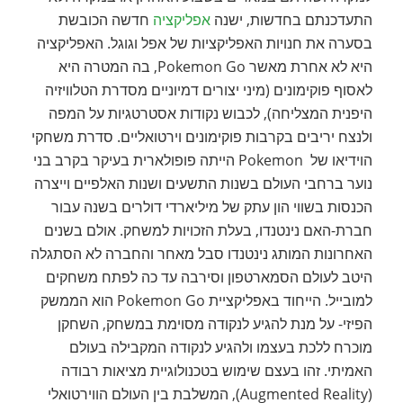
התעדכנתם בחדשות, ישנה
אפליקציה
חדשה הכובשת
בסערה את חנויות האפליקציות של אפל וגוגל. האפליקציה
היא לא אחרת מאשר Pokemon Go, בה המטרה היא
לאסוף פוקימונים (מיני יצורים דמיוניים מסדרת הטלוויזיה
היפנית המצליחה), לכבוש נקודות אסטרטגיות על המפה
ולנצח יריבים בקרבות פוקימונים וירטואליים. סדרת משחקי
הוידיאו של Pokemon הייתה פופולארית בעיקר בקרב בני
נוער ברחבי העולם בשנות התשעים ושנות האלפיים וייצרה
הכנסות בשווי הון עתק של מיליארדי דולרים בשנה עבור
חברת-האם נינטנדו, בעלת הזכויות למשחק. אולם בשנים
האחרונות המותג נינטנדו סבל מאחר והחברה לא הסתגלה
היטב לעולם הסמארטפון וסירבה עד כה לפתח משחקים
למובייל. הייחוד באפליקציית Pokemon Go הוא הממשק
הפיזי- על מנת להגיע לנקודה מסוימת במשחק, השחקן
מוכרח ללכת בעצמו ולהגיע לנקודה המקבילה בעולם
האמיתי. זהו בעצם שימוש בטכנולוגיית מציאות רבודה
(Augmented Reality), המשלבת בין העולם הווירטואלי