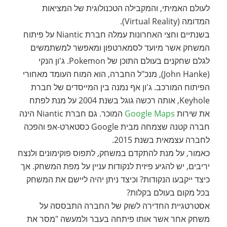
לעולם האמיתי, והמקבילה הטכנולוגית של המציאות
המדומה (Virtual Reality).
בשנתיים וחצי האחרונות עמלה חברת Niantic על פיתוח
המשחק אשר מיועד לסמארטפון ומאפשר למשתמשים
לגלם שחקנים בעולם התוכן של Pokemon. ג'ון הנקי
(John Hanke), מנכ"ל החברה, הוא המוח העומד מאחורי
הפיתוח המורכב. ג'ון אף נמנה בין המייסדים של חברת
Keyhole, אותה רכשה גוגל בשנת 2004 על מנת לפתח
את שירות
Google Maps
המוכר. גם חברת Niantic הינה
חברה קטנה שצמחה מבית Google כסטארט-אפ והפכה
לחברה עצמאית בשנת 2015.
כאמור, על מנת להתקדם במשחק, לתפוס פוקימונים ולנצח
יריבים, יש להגיע פיזית לנקודות עניין על מפת המשחק. אך
כיצד ייקבעו הנקודות? וכיצד ניתן יהיה ליישם את המשחק
בכל מקום בעולם בקלות?
אסטרטגיית החדירה לשוק של החברה התבססה על
משחק אחר אשר אותו פיתחה בעבר ולמעשה "מסר את