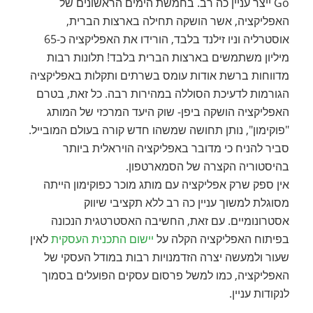
Go ייצר עניין כה רב. בחמשת הימים הראשונים של
האפליקציה, אשר הושקה תחילה בארצות הברית,
אוסטרליה וניו זילנד בלבד, הורידו את האפליקציה כ-65
מיליון משתמשים בארצות הברית בלבד! תלונות רבות
מדווחות ברשת אודות עומס בשרתים ותקלות באפליקציה
הגורמות לדעיכת הסוללה במהירות רבה. כל זאת, בטרם
האפליקציה הושקה ביפן- שוק היעד המרכזי של המותג
"פוקימון", נותן תחושה שמשהו חדש קורה בעולם המובייל.
סביר להניח כי מדובר באפליקציה הויראלית ביותר
בהיסטוריה הקצרה של הסמארטפון.
אין ספק שרק אפליקציה עם מותג מוכר כפוקימון הייתה
מסוגלת למשוך עניין כה רב ללא תקציבי שיווק
אסטרונומיים. עם זאת, החשיבה האסטרטגית הנכונה
בפיתוח האפליקציה הקלה על
יישום התכנית העסקית
לאין
שעור ולמעשה יצרה הזדמנויות רבות במודל העסקי של
האפליקציה, כמו למשל פרסום עסקים הפועלים בסמוך
לנקודות עניין.