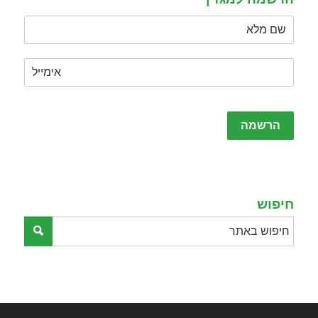
Please
leave
this
field
empty.
חיפוש