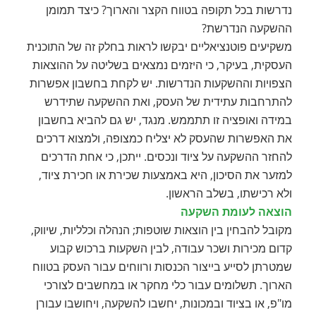
נדרשות בכל תקופה בטווח הקצר והארוך? כיצד תמומן
ההשקעה הנדרשת?
משקיעים פוטנציאליים יבקשו לראות בחלק זה של התוכנית
העסקית, בעיקר, כי היזמים נמצאים בשליטה על ההוצאות
הצפויות וההשקעות הנדרשות. יש לקחת בחשבון אפשרות
להתרחבות עתידית של העסק, ואת ההשקעה שתידרש
במידה ואופציה זו תתממש. מנגד, יש גם להביא בחשבון
את האפשרות שהעסק לא יצליח כמצופה, ולמצוא דרכים
להחזר ההשקעה על ציוד ונכסים. ייתכן, כי אחת הדרכים
למזער את הסיכון, היא באמצעות שכירת או חכירת ציוד,
ולא רכישתו, בשלב הראשון.
הוצאה לעומת השקעה
מקובל להבחין בין הוצאות שוטפות; הנהלה וכלליות, שיווק,
קדום מכירות ושכר עבודה, לבין השקעות ברכוש קבוע
שמטרתן לסייע בייצור הכנסות ורווחים עבור העסק בטווח
הארוך. תשלומים עבור כלי מחקר או במחשבים לצורכי
מו"פ, או בציוד ובמכונות, יחשבו להשקעה, ויחושבו עבורן