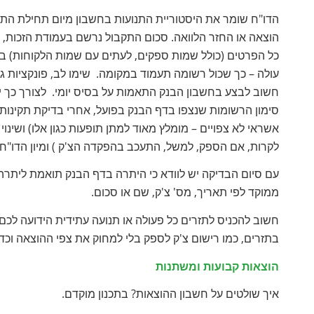
הדו"ח שומר את היסטוריית התנועות בחשבון מיום תחילת התזר
הוצאה או החזר הלוואה. סכום התקבול נרשם בעמודת הזכות, ס
כל הפרטים (כולל שמות ספקים, לעתים עם שמות הלקוחות) ב
עולה – כך שכול רשומה תעמוד במקומה. שימו לב, פונקציות גר
חשוב לבצע בחשבון הבנק התאמות על בסיס יומי. לצורך כך
סימון הרשומות שנצפו בדף הבנק בפועל, אחרי בדיקת תקינותן
אשראי לא צפויים – מומלץ מאוד למתן תופעות כגון אלו) ושינ
לקרות, אם הספק, למשל, התעכב בהפקדה הצ'ק ) ומיון הדו"ח 
עם סיום הבדיקה יש לוודא כי היתרה בדף הבנק תואמת ליתרה בת
ממוקד לפי תאריך, מס' צ'ק, שם או סכום.
חשוב להכניס לתזרים כל פעולה או תנועה עתידית הידועה לכם –
בתזרים, כמו רישום צ'ק לספק בלי למחוק את צפי ההוצאה וכד'
הוצאות קבועות ומשתנות
איך שולטים על חשבון ההוצאות? בתכנון מוקדם.