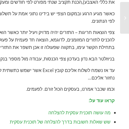
את כללי האצבע),הכנת תקציב שנתי מפורט לפי חודשים ומעקב
כאשר מגיע הרגע ובמקום הצפי יש בידינו נתוני אמת על תשלו
תזרים המזומנים בעסק – האם אתה מנהל
לפי הנתונים.
אותו או הוא אותך?...
צפי הוצאות חריגות – התזרים יהיה מדויק ויעיל יותר כאשר הוא
להכניס לתזרים המזומנים, לדוגמא, הוצאה חד פעמית על פעו
בתחילת הקשר עימו, בתקווה שפעולה זו אכן תשפר את התזרי
בניוזלטר הבא נדון בעדכון צפי הכנסות, עבודה מול מספר בנקי
עד אז נשמח לשלוח אליכם קובץ 
נחזור אליכם…
וכמו שכבר אמרנו, בעסקים הכול זורם. לפעמים.
קראו עוד על:
מה עושה תוכנית עסקית להצלחה
שש שאלות חשובות בדרך להצלחה של תוכנית עסקית