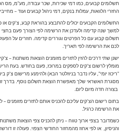
תשלומים קבועים, כמו דמי שכירות, שכר עבודה, מע"מ, מס הכנס
החזרי הלוואות, עמלות בנקים, דמי ניהול קבועים ועוד – מחייב
התשלומים הקבועים יכולים להתבצע בהוראת קבע, צ'קים או כ
למשך שנה קדימה ולעדכן את הרשימה לפי הצורך פעם בחצי שנ
תשלום קבוע עם כל הפרטים וגוררים קדימה. חוזרים על הפעול
לכם את הרשימה לפי תאריך.
ישנן שתי דרכים להזין לתזרים מזומנים הוצאות משתנות – צ'קי
מומלץ לרשום צ'קים לספקים במרוכז, פעם בחודש. בעת הרישום
"ריכוז יומי", עליו נדבר בניוזלטר הבא) ולהימנע מרישום צ'ק 
מסגרת האשראי שלך מאפשרת הוצאת תשלום נוסף. בדרך זו י
בצורה חדה מיום ליום.
בתום רישום הצ'קים עליכם להכניס אותם לתזרים מזומנים – לה
את הרשימה כרגיל.
כשמדובר בצפי ארוך טווח – ניתן להכניס צפי הוצאות משתנות 
והניסיון, או לפי אחוז מהמחזור החודשי הצפוי. פעולה זו דור