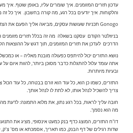
עדכון תזרים המזומנים. איך שומרים עליו, באופן שוטף. איך 
והלקוחות. איך יודעים בכל רגע, מה קורה בחשבון. איך כל זה
Gonogo תכניות שעושות עסקים, מביאה אליך הפעם את הצד הקריטי בצעדיו הראשונים של כל עסק: תזרים המזומנים.
בניוזלטר הקודם עסקנו בשאלה מה זה בכלל תזרים מזומנים ול
הדרכים לעדכן את תזרים המזומנים, תוך דגש על ההוצאות הק
נושא התזרים יכול להיתפס כפעולה מובנת מאליה – או כמכשל
אתה עומד עלול להתגלות כדבר מסוכן ביותר, להוות איום על ע
ובעיות מיותרות.
התזרים, כשמו כן הוא, כל עוד הוא זורם בבטחה, כל עוד הכול 
צריך להשכיל לנהל אותו, לא לתת לו לנהל אותך.
חובה עליך לראות, בכל רגע נתון, את מלוא התמונה: לדעת מה ה
מה הוא נסמך.
דו"ח התזרים, המוצג כדף בנק כמעט אינסופי, מציג את התנועו
שדות רגילים של דף הבנק, כמו תאריך, אסמכתא או מס' צ'ק, ל