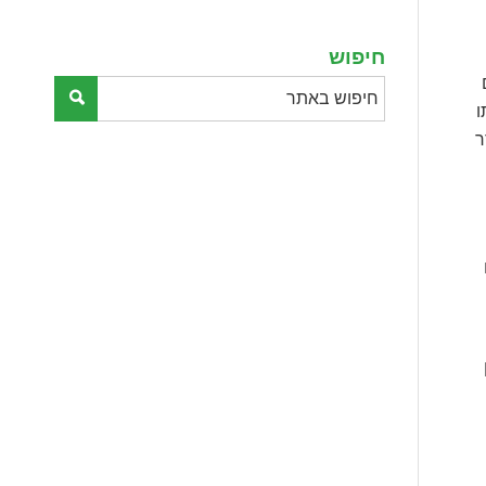
empty.
חיפוש
ו
ר