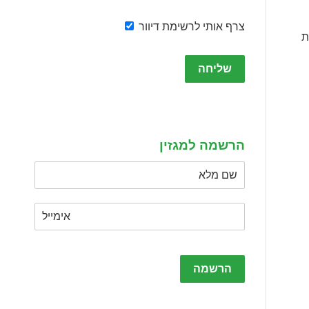
צרף אותי לרשימת דיוור
ת
Please
leave
this
field
empty.
הרשמה למגזין
Please
leave
this
field