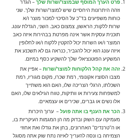
פרט הערך המוסף שבמוצר/שרות שלך
– הגדר
וזהה היתרונות היחסיים שיש למוצר/שרות שלך. שני
כוחות משפיעים בד"כ על הסיכוי למכור מוצר ו/א
שרות ללקוח; הראשון, צמצום כאב. השני, הגדלת עונג.
תוכנית עסקית אשר אינה מפרטת בבהירות איזה כאב
המוצר ו/או השרות יכול להקטין ללקוח ו/או לחלופין
איזה עונג הוא יכול להגביר, כנראה גם לא תשכנע את
המשקיע הפוטנציאלי שלך להשקיע כסף במיזם.
זהה את קהל הלקוחות למוצר/שרות
– אפיין את
מצבו הסוציו אקונומי, רמת שכרו, מקום מגוריו, רמת
השכלתו, הרגלי הצריכה שלו, האם הוא משתייך
למשפחות צעירות או וותיקות, טווח הגילאים שלו, האם
אלו נשים או גברים, שכירים או עצמאיים.
הכר את הענף בו אתה פועל
– ערוך היכרות
מעמיקה עם השוק ובדוק מה הן המגמות העיקריות בו,
או ה"טרנדים" האחרונים, בחן את גודלו ואת אחוזי
הצמיחה בו ונסה להעריך לאיזה נתח שוק אתה מסוגל