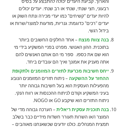
והארוך. קביעת היעדים יכולה להתבצע על בסיס
רבעוני, חצי שנתי, שנתי או רב שנתי. יעדים יכולים
להיות יעדים "קשיחים" כמו יעדי מכירה ונתח השוק או
יעדים "רכים" כדוגמת: גנריות, מודעות למוצר/שרות או
בידול רגשי.
בנה צוות מנצח
– אחד החלקים החשובים ביותר
בתוכנית. ההון האנושי. מפרט בפניי המשקיע בידי מי
הוא שם את כספו. ספר מי הם אותם האנשים להם
אתה מעניק את אמונך ואיך הם עובדים ביחד.
ייחס חשיבות מכרעת לתזרים המזומנים ולתקופת
ההחזר על ההשקעה
– ניתוח תזרים המזומנים הנובע
מהפעילות העסקית הוא בעל חשיבות גבוהה יותר
בעיני המשקיע וקודם לניתוח ההכנסות או רווח הנקי.
ניתוח התזרים הוא שיקבע GO או NOGO.
בנה תוכנית עסקית ריאלית
– הערכה גבוהה מדי של
המוצר ו/או השרות תעורר חשדות מידיים כבר בשלב
תמצית המנהלים. כולנו יודעים שכשאנחנו מאוהבים –