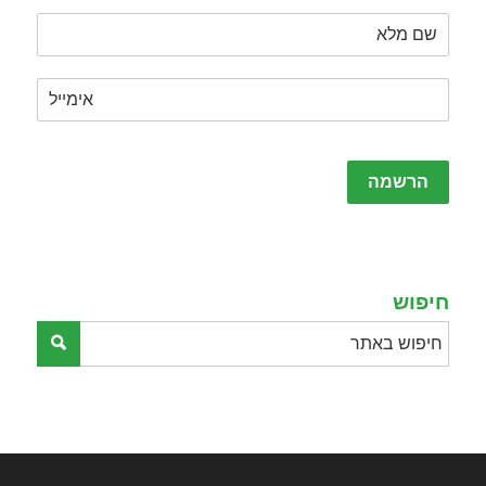
Please
leave
this
field
empty.
חיפוש