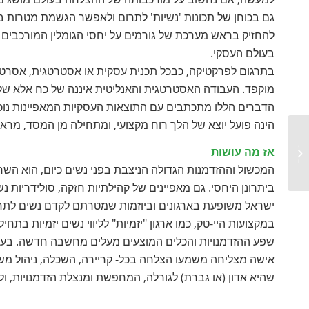
גם בכוחן של תכונות 'נשיות' לתרום ולאפשר הגשמת מטרות בז
להחזיק בראש מערכת של גורמים על יחסי הגומלין המורכבים שבי
בעולם העסקי.
בתרגום לפרקטיקה, כבכל תכנית עסקית או אסטרטגית, אסרטיבי
מוקפד. העבודה האסטרטגית והאנליטית איננה של כח אלא של יס
הדברים הללו מתכתבים עם התוצאות העסקיות המאפיינות נוכ
הינה פועל יוצא של הלך רוח מקצועי, ומתחילה מן המסד, מרא
פסיכולוגיה ותוכנית עסקית – קבלת
אז מה עושות
החלטות ושיקולי עלות תועלת...
המכשול וההזדמנות הגדולה הניצבת בפני נשים כיום, הוא הש
ביתרונן היחסי. גם מאפיינים של קהילתיות חזקה, סולידריות נ
ישראל משופעת בארגונים וביוזמות שמטרתם לקדם נשים לתחו
במקצועות היי-טק, כמו ארגון "יזמיות" לליווי נשים יזמיות בתחיל
שפע ההזדמנויות והכלים המוצעים מעלים מחשבה חדשה. בעוד
אישה מצליחה משמעו הצלחה בכל- קריירה, השכלה, ניהול מש
שהיא אדון (או גברת) לגורלה, המחפשת ומנצלת הזדמנויות, 