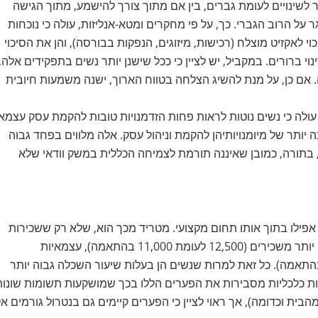
ר לשינויים לעומת גברים, בין אם מתוך צורך להישמע, מתוך הגישה
ל הרוב הגברי. כך, על פי מחקרים ומטא-אנליזות, עולה כי נוכחות
 לאקזיט מוצלח (רכישות, מיזוגים, הנפקות בבורסה), והן את הסיכוי
י ברורים. במקביל, יש לציין כי ככל שישנן יותר נשים בתפקידים אלה,
ם כן, על מנת להשיג הצלחה בטווח הארוך, ישנה משמעות חיובית
עולה כי נשים נוטות לראות פחות הזדמנויות טובות להקמת עסק עצמאי
 יותר של מיומנויותיהן להקמת וניהול עסק. אלה מלווים בפחד גבוה
ו, בתורה, כמובן שאיננה תורמת לצמיחה הכללית במשק וודאי שלא
 גברים ונשים, אפילו בתוך אותו תחום מקצועי. מטריד מכך הוא, שלא רק ששכירות
משתכרות פחות משכירים, אלא גם שבעוד עצמאיים מרוויחים יותר משכירים (12,500 לעומת 11,000 בהתאמה), עצמאיות
כרות דווקא פחות מנשים שכירות (6,900 לעומת 7,500 בהתאמה). כל זאת למרות שנשים הן בעלות שיעור השכלה גבוה יותר
ריות כלכליות מסבירות את הפערים הללו בכך שמושקעות תשומות שונות
בית וכדומה), אך ראוי לציין כי הפערים קיימים גם בנטרול גורמים אל