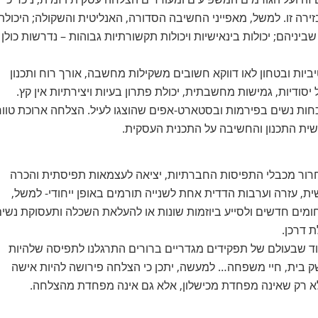
ירה זו. למשל, מאפייני החשיבה הסדורה, האנליטית והשקולה; היכולת
ניהם; יכולות בינאישיות ויכולות תקשורתיות גבוהות – נדרשות כולן
ות ובטחון לאו דווקא חשובים משקילות מחשבה, אורך רוח ותכנון
ודיות, גמישות מחשבתית, יכולת פתרון בעיות ויצירתיות אין קץ.
חות נשים בפירמות ובסטארט-אפים שהוצגו לעיל. הצלחה ארוכת טוו
שית התכנון והחשיבה על התכנית העסקית.
חרור מכבלי התפיסות החברתיות, יציאה לעצמאות תפיסתית והכרה
שית, עזרה וערבות הדדית אחת לשנייה תורמים באופן ייחודי- למשל,
מים חדשים ולסייע ביוזמות שונות או להעלאת השכלה ותעסוקת נשי
ת דרכן.
 שבעולם של תפקידים מגדריים ברורים התרגלנו לתפיסה שלהיות
ק בית, חיי משפחה… למעשה, יתכן כי הצלחה פירושה להיות אישה
ולא רק שאינה מפחדת מכישלון, אלא גם אינה מפחדת מהצלחה.