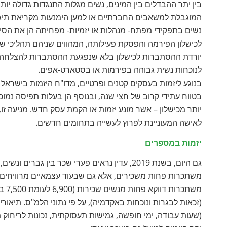
בין יתר ההבדלים בין המינים, נשים מגלות התנגדות גדולה יות
המוגבלת למשאבים החברתיים או למען הימנעות מקריאת תיגר ע
נשים בתפקידי מפתח- מנהלות או יזמיות- מפחיתה הן את הסיכוי
לכישלון הפירמה והפסקת פעילותה, המהווים שניהם תהליכי שינו
יורדת ההסתברות לכישלון בלא שנפגעת ההסתברות להצלחה. א
לנוכחות נשית גבוהה בפירמות או בסטארט-אפים.
בנוגע ליזמות בעסקים קטנים ופרטיים, מדו"ח היזמות בישראל 
בטווח עתידי קרוב של חצי שנה, ובנוסף הן בעלות תפיסה נמוכה
יותר מכישלון – אשר מונע יזמות או הקמת עסק חדש. מניעה ז
לאישה המעוניינת לפרוץ לעשייה בתחומים חדשים.
יזמות במספרים
גם היום, בשנת 2019, עדין נראים פערי שכר בין
משת
(זכאות לבגרות ונוכחות באקדמיה), על פי נתוני הלמ"ס. תיאו
(שעות עבודה, ימי חופשה, גמישות תעסוקתית, נכונות לריחוק מה