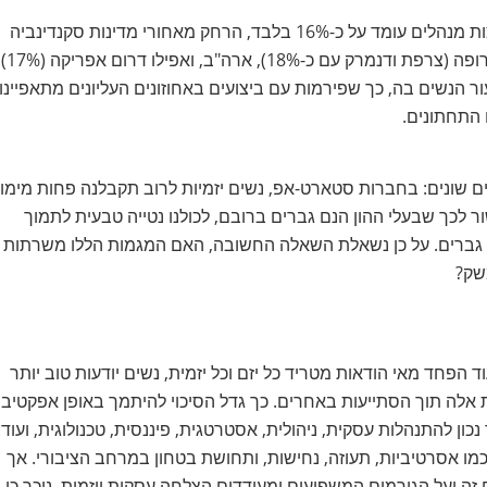
יתרה מכך, בישראל שיעור הנשים מתוך בעלי תפקידים במועצות מנהלים עומד על כ-16% בלבד, הרחק מאחורי מדינות סקנדינביה
(נורבגיה עם 40%, שבדיה ופינלנד עם 26%), מדינות מערב אירופה (צרפת ודנמרק עם כ-
עור הנשים בה, כך שפירמות עם ביצועים באחוזונים העליונים מתאפיינו
 התחתונים.
ם שונים: בחברות סטארט-אפ, נשים יזמיות לרוב תקבלנה פחות מימון
ור לכך שבעלי ההון הנם גברים ברובם, לכולנו נטייה טבעית לתמוך
ן גברים. על כן נשאלת השאלה החשובה, האם המגמות הללו משרתות
שק?
 הפחד מאי הודאות מטריד כל יזם וכל יזמית, נשים יודעות טוב יותר
ת אלה תוך הסתייעות באחרים. כך גדל הסיכוי להיתמך באופן אפקטיבי
ון להתנהלות עסקית, ניהולית, אסטרטגית, פיננסית, טכנולוגית, ועוד.
 כמו אסרטיביות, תעוזה, נחישות, ותחושת בטחון במרחב הציבורי. אך
 ועל הגורמים המשפיעים ומעודדים הצלחה עסקית ויזמית, ניכר כי