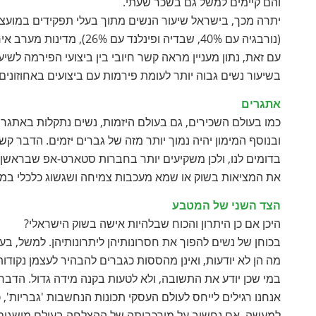
והם קיימים למשל גם בשכר שעתי.
עם זאת, נתון מעניין מראה קשר חיובי בין ביצועי הפירמה לשי
בשיעור נשים גבוה יותר לעומת פירמות עם ביצועים באחוזונים
אתגרים
כמו בעולם השכירים, גם בעולם היזמות, נשים נתקלות באתגרי
ובנוסף המימון יהיה נמוך יותר מזה של גברים יזמים. הדבר קש
בדומים לנו, ולכן משקיעים יותר בחברות סטארט-אפ שבראש
את המציאות בשוק או שמא מעכבות צמיחה ושגשוג כלכלי במ
הצד השני של המטבע
היכן אם כן היתרון והכוח שבלהיות אישה בשוק הישראלי?
בכוחן של נשים להפוך את חסרונותיהן ליתרונותיהן. למשל, בעוד
מה הן לא יודעות, ואינן מהססות כגברים להבהיר לעצמן נקודו
במי שכן יודע את התשובה, ולא לטעות בקנה מידה גדול. הדבר נכ
אנחנו רגילים לייחס לעולם העסקי תכונות הנחשבות 'גבריות',
למעשה, אם נחשוב על מורכבותה של ההצלחה בעולם מושגים זה