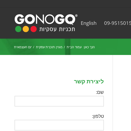
English
09-951501
הנך כאן:
עמוד הבית
/
מגזין תוכנית עסקית
/
יום העצמאית
ליצירת קשר
שם:
טלפון: