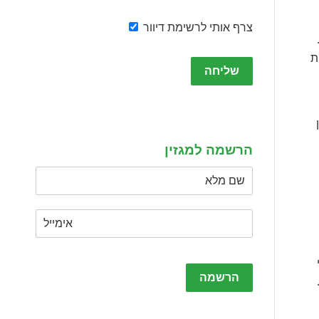
צרף אותי לרשימת דיוור
18%), ארה"ב, ואפילו דרום אפריקה (17%).
Please
ת
leave
this
field
empty.
הרשמה למגזין
Please
leave
this
field