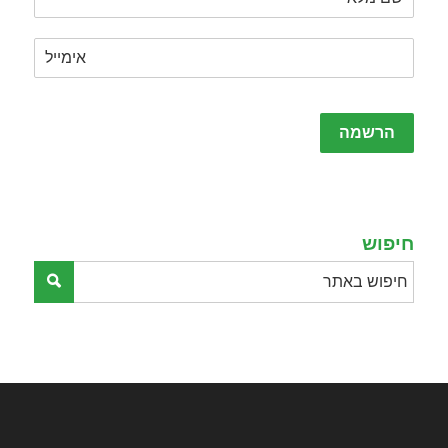
Please
leave
this
field
empty.
חיפוש