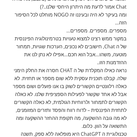
Chat אמור לדעת מה היתרון היחסי שלנו..?)
ומה בעיקר לא היה ובעיננו זה NOGO מוחלט לכל הסיפור
הזה…
מספרים. מספרים. מספרים…
במקור ממש רצינו למצוא טעויות בטרמינולוגיה הפיננסית
של ה Chat, חישובים לא נכונים, הערכות שגויות, תמחור
מוטעה, משהו…אבל הוא חכם…אפילו לא נתן לנו את
ההזדמנות הזו..
נראה כאילו המקלדת של ה CHAT חסרה את החלק הימני
שלה. קבלנו תוכנית עסקית ללא שום מספר או תחזית. לא
כאלה רלוונטיים הקשורים לשוק בו אנו פועלים ושום מספר
אבל לא אחד שקשור לפעילות הספציפית שלנו. לא כאלה
הקשורים לתמחור ולרווחיות הגולמית, לא כאלה הקשורים
לתחזית הפיננסית – לדוח רווח והפסד ותזרים המזומנים,
לא מה גובה ההשקעה, מה תקופת ההחזר ההשקעה ומה
התשואה על הוון. כלום.
טכנולוגיית ה ChatGPT היא מופלאה ללא ספק, תשנה