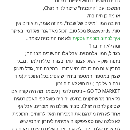
לחיים מאושרים הוא ציפיות נמוכות…
המשכנו עם "התוכנית" שייצר לנו ה Chat,
אז מה כן היה בה?
היו בה המון "מילים של שבת", מה זה אומר, תיאורים אין
סוף, Buzzwords מכל טוב, הכול מאד גנרי ואקדמי. בעיקר
איך לכתוב תוכנית עסקית
ולא את התוכנית עצמה..
ומה לא היה בה?
בגדול, המון אלמנטים, אבל אלו החשובים מבניהם;
ניתוח שוק – השוק עצמו תואר בצורה כללית למדי, מבלי
להבין איזה מתוכו רלוונטי עבורנו. במקרה הזה, גודל השוק
שצוין במספר, המספר ביחיד שהופיע בכל התוכנית (מיד
נרחיב על כך..) גם הוא לא היה נכון.
GO TO MARKET – ניסינו לדמיין לעצמנו מה היה קורה אם
כל אחד מהשחקנים בתעשייה היה פועל לפי האסטרטגיה
שסיפק להם ה Chat. סביר שכולם היו מוכרים, אבל אף
אחד לא היה מתרגם את המכירות האלו לרווחים. התוכנית
לא כללה שום ספציפיקציה אמיתית ליתרון היחסי שיש
למוצרים שלנו ביחס לשוק בו אנו פועלים (בעצם, מאיפה ה