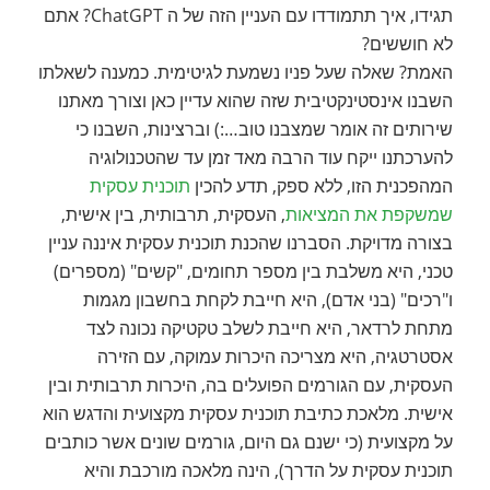
תגידו, איך תתמודדו עם העניין הזה של ה ChatGPT? אתם
לא חוששים?
האמת? שאלה שעל פניו נשמעת לגיטימית. כמענה לשאלתו
השבנו אינסטינקטיבית שזה שהוא עדיין כאן וצורך מאתנו
שירותים זה אומר שמצבנו טוב…:) וברצינות, השבנו כי
להערכתנו ייקח עוד הרבה מאד זמן עד שהטכנולוגיה
המהפכנית הזו, ללא ספק, תדע להכין
תוכנית עסקית
שמשקפת את המציאות
, העסקית, תרבותית, בין אישית,
בצורה מדויקת. הסברנו שהכנת תוכנית עסקית איננה עניין
טכני, היא משלבת בין מספר תחומים, "קשים" (מספרים)
ו"רכים" (בני אדם), היא חייבת לקחת בחשבון מגמות
מתחת לרדאר, היא חייבת לשלב טקטיקה נכונה לצד
אסטרטגיה, היא מצריכה היכרות עמוקה, עם הזירה
העסקית, עם הגורמים הפועלים בה, היכרות תרבותית ובין
אישית. מלאכת כתיבת תוכנית עסקית מקצועית והדגש הוא
על מקצועית (כי ישנם גם היום, גורמים שונים אשר כותבים
תוכנית עסקית על הדרך), הינה מלאכה מורכבת והיא