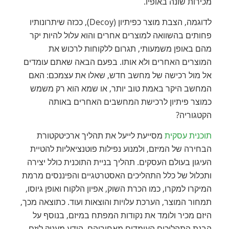
מכירות שונה באופיו.
לדוגמה, הצבת מוצר כפיתיון (Decoy), ככזה שיתרונותיו
פחותים בהשוואה למוצרים אחרים והוא עלול להיות יקר
מהם באופן משמעותי, תגרום ללקוחות לרכוש את
המוצרים האחרים ולא אותו. בפעם הבאה שאתם עומדים
אל מול רכישה של מחשב חדש, שאלו את עצמכם: האם
המחשב היקר באמת טוב יותר, או שמא הוא רק משמש
כמוצר פיתיון לרכישת המחשבים האחרים באותה
הקטגוריה?
תוכנית עסקית
מסייעת לייעל את תהליך ארכיטקטורת
הבחירה של המיזם, ולמנוע נפילות פוטנציאליות להטיית
העיגון בעולם העסקים. תהליך בניית התוכנית כולל יצירה
ותכלול של כלל התהליכים האסטרטגיים והפיננסים מרמת
המיקרו למקרו, כמו הכרת השוק, אפיון הלקוח ואופן גיוסו,
תמחור המוצר, הערכת עלויות והוצאות ועוד. כתוצאה מכך,
היזם מכיר ולומד את נקודות המפתח במיזם, בנוסף על
הבנת התהליכים העומדים מאחוריהם. הידע מעניק ליזם