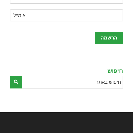
Please
leave
this
field
empty.
חיפוש