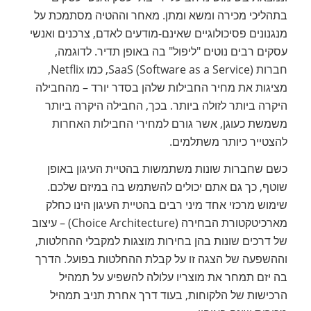
בתהליכי מכירה ומשא ומתן. מאחר וההטיה מסתמכת על
מנגנונים פסיכולוגיים שאינם-מודעים לאדם, צרכנים ואנשי
עסקים רבים נוטים "ליפול" בה באופן תדיר. לדוגמה,
חברות SaaS (Software as a Service), כמו Netflix,
מציגות את מחיר החבילות שלהן בסדר יורד – מהחבילה
היקרה ביותר לזולה ביותר. בכך, החבילה היקרה ביותר
משמשת כעוגן, אשר גורם למחירי החבילות האחרות
להצטייר כיותר משתלמים.
כשם שחברות שונות משתמשות בהטיית העיגון באופן
שוטף, כך גם אתם יכולים להשתמש בה במיזם שלכם.
שימוש מרכזי אחד מיני רבים בהטיית העיגון הינו כחלק
מארכיטקטורת הבחירה (Choice Architecture) – עיצוב
של דרכים שונות בהן בחירות מוצגות למקבלי ההחלטות,
וההשפעה של הצגה זו על קבלת ההחלטות בפועל. הדרך
בה יזם תמחר את מוצריו עלולה להשפיע על תמהיל
הרכישות של הלקוחות, בעוד דרך אחרת תניב תמהיל