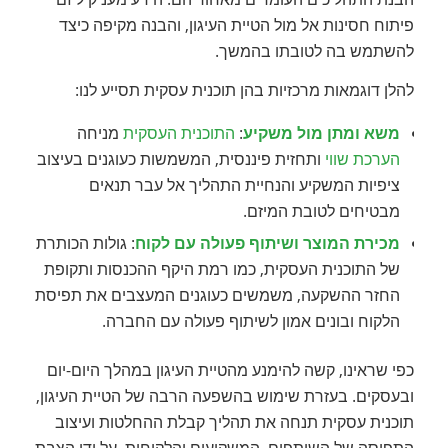
פיתוח חסינות אל מול הטיית העיגון, והבנה מקיפה כיצד
להשתמש בה לטובתו בהמשך.
להלן דוגמאות מרכזיות בהן תוכנית עסקית תסייע לנו:
משא ומתן מול משקיע
:
התוכנית העסקית
מניחה
הערכת שווי
ותחזית פיננסית, המשמשות כעוגנים בעיצוב
ציפיות המשקיע והנחיית התהליך אל עבר תנאים
מבטיחים לטובת המיזם.
מכירת המוצר ושיתוף פעולה עם לקוח
: גולות הכותרת
של התוכנית העסקית, כמו רמת היקף ההכנסות ותקופת
החזר ההשקעה, משמשים כעוגנים המעצבים את תפיסת
הלקוח ובונים אמון לשיתוף פעולה עם החברה.
כפי שראינו, קשה להימנע מהטיית העיגון במהלך היום-יום
ובעסקים. בעזרת שימוש בהשפעה הרבה של הטיית העיגון,
תוכנית עסקית תנחה את תהליך קבלת ההחלטות ועיצוב
התפיסה של השותפים, המשקיעים והלקוחות. על ידי הצבת