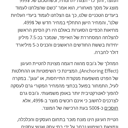
המוצר, ותוך כדי הצגת יתרונותיו, וכשהסכום של 999$
מוצג על מסך מאחוריו, הוא אמר "כשם שהצלחנו לעמוד
ביעדים הטכניים שלנו, כך גם הצלחנו לעמוד ביעדי העלויות
שלנו", והמחיר הישן התחלף במחיר חדש של 499$.
מחיאות הכפיים הסוערות באולם היו רק הסימן הראשון
להצלחה המסחררת של האייפד, שנמכר בכ-7.5 מיליון
יחידות בששת החודשים הראשונים והכניס כ-5 מיליארד
דולר לחברה.
המהלך של ג'ובס מהווה דוגמה מצוינת להטיית העיגון
(Anchoring Effect), המציינת כי השיפוטיות או ההחלטות
של הפרט מושפעות מנקודת התייחסות, או "עוגן". במקרה
לעיל, התמחור בפועל בכחצי מהמחיר המקורי גרם לעסקה
להפוך לאטרקטיבית יותר באופן משמעותי. ג'ובס גרם
לצרכנים לחשוב כי אינם רוכשים מוצר ב-499$, אלא
חוסכים
כ-500$ בעת הרכישה של המוצר.
הטיית העיגון הינו מונח מוכר בתחום העסקים והכלכלה,
ונמצאת בשימוש נרחב על ידי בתי עסק ואנשי עסקים