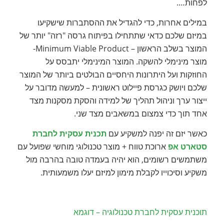
לפחות….
במילים אחרות, כדי להגדיל את ההסתברות שישקיעו
במיזם שלכם כדאי שתתחילו בפיתוח גרסה "רזה" יותר של
המוצר בשלב הראשון – Minimum Viable Product-
מוצר מינימלי להשקה. המוצר המינימלי יתבסס על
החוזקות ועל היתרונות היחסיים הבולטים ביותר של המוצר
שלכם ויושק כגרסת פיילוט ראשונית – למעשה מדובר על
ייצור ערך וניהול תהליך של למידה והסקת מסקנות מצד
אחד תוך כדי צמצום במשאבים מצד שני.
כאשר יזם זה יפנה למשקיע עם
תכנית עסקית לחברת
סטארט אפ
ארוכת טווח + מוצר טכנולוגי מוחשי שפועל עם
משתמשים רשומים, הוא יהיה בעמדה טובה בהרבה מול
משקיע וסיכוייו לקבלת מימון למיזם יעלו משמעותית.
תוכנית עסקית לחברת טכנולוגיה – דוגמא