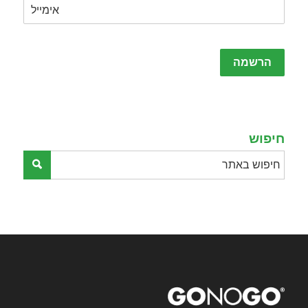
Please
leave
this
field
empty.
חיפוש