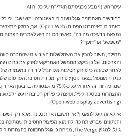
עיקר השינוי נובע מכניסתם האדירה של כלי ה AI.
באתרים באינטרנט הפתוח (eb
נמצאת בדעיכה מהירה", כאשר הכוונה היא לאתרים הפתוחים לק
"משגשג" או "דועך"?
תחילה, חשוב להבין את השתלשלות האירועים שהחברה חווה ב
לאחר שטענה כי פירוק חטיבות אלו יוביל לירידה במעמדה של
כנגד המונופול בצעד נוסף: פירוק ומכירת חטיבת הפרסום שלה
שמרכז רווח זה אחראי על כ-75% מהכנ
ההצהרות בפסקה לעיל, וטענה כי פירוק חטיבה זו עשוי לפ
(Open-web display advertising).
אז לאיזה גוגל להאמין? אין תשובה אחת נכונה, אלא רק השערות
והנתונים שברשותה כדי להימנע מפיצול החטיבות שמתוכה בכל
גוגל, למגזין The Verge, מניחה כי גוגל התכ