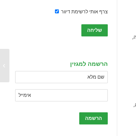
צרף אותי לרשימת דיוור
Please
leave
י השנה,
this
field
empty.
הרשמה למגזין
תוכנית
ה,
Please
leave
this
field