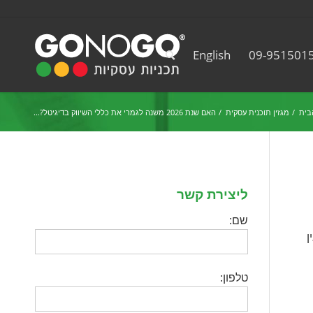
English
09-951501
בית
/
מגזין תוכנית עסקית
/
האם שנת 2026 משנה לגמרי את כללי השיווק בדיגיטל?...
ליצירת קשר
שם:
אין
טלפון: