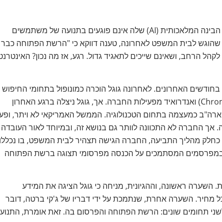
בחודשים האחרונים גוגל טענה כי האינטרנט "משגשג", וכי כלי הבינה המלאכותית (AI) שלה אינם פוגעים בתנועה של משתמשים
Open-W). אך, כחלק מתצהיר שהוגש לבית המשפט לאחרונה, טענה דווקא כי "הרשת הפתוחה כבר
הל הרחב, ושאינם שייכים לתאגיד גדול. רגע, אז מה נכון? האינטרנט
חודשים האחרונים. לאחרונה גוגל הוכרה כמונופול בתחומי החיפוש
והפרסום, ועל כן ביקש הממשל האמריקאי לפרק את כרום (Chrome) ואנדרואיד מפעילות החברה. אך, גוגל ניצלה ברגע האחרון
 ארה"ב כמעצמה בתחום הטכנולוגיה. הממשל האמריקאי לא ויתר, ופע
. אך החברה לא התכוונה לוותר גם בנושא זה, ובמיוחד לאור העובדה
סותיה ברבעון האחרון. כחלק מהליך התביעה, החברה הגישה תצהיר לבית המשפט, בו נכללו
גוע במפרסמים המסתמכים על הכנסה מפרסומי תצוגה ברשת הפתוחה
. השערה ראשונה, וההגיונית, מניחה כי גוגל הציגה את המידע
 מחיר. השערה אחרת, שנתמכת על ידי דבריו של ג'קי ברטה, דובר
וונה בהצהרותיה לשני תחומים שונים: הרשת הפתוחה והפרסום בה. זאת אומרת, התנוע