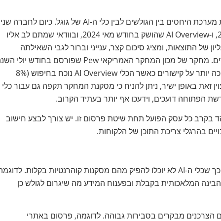
כדי להבין את הסיבה מאחורי הדברים, נדרש תחילה להבין את מערכת היחסים בין הגולשים לבין כלי ה-AI של גוגל. כיום לחברה שני
כלי בינה מלאכותית עיקריים: Google Gemini שהושק ב-2023, ו-AI Overview שהושק בחודש מאי 2024, ובוודאי שמתם לב אליו
ן של התוצאות, ומציג סיכום קצר, ענייני וברור לגבי השאילתה
המבוקשת, במקום לאלץ את המשתמש לעבור בין מספר אתרים. מחקר של מכון המחקר האמריקאי Pew שפורסם בחודש יול
חושף כי משתמשי מנוע החיפוש של גוגל לוחצים בתדירות נמוכה יותר על קישורים כאשר הכלי AI Overview נוכח בחיפוש (8%
 שלא (15%). אף על פי שלא צוין זאת באופן ישיר, ניתן להניח כי מסקנת המחקר תקפה גם עבור כלי
 בקרב כל עסק הפועל תחת שיטת פרסום זו. יש צורך לבצע חישוב
יים בהרגלי צריכת התוכן של הלקוחות.
במידה ואתם בעלי אתרים, שנו את מודל הצגת הנתונים בהם, כך שכלי ה-AI לא יוכלו להפיק מהם מסקנות קוהרנטיות בקלות. לדוגמ
י הבינה המלאכותית בקבלת ובפענוח המידע מה שיגרום לגולש כן
ם הצרכנים מבקרים בסבירות גבוהה. לדוגמה, פרסום באתרי