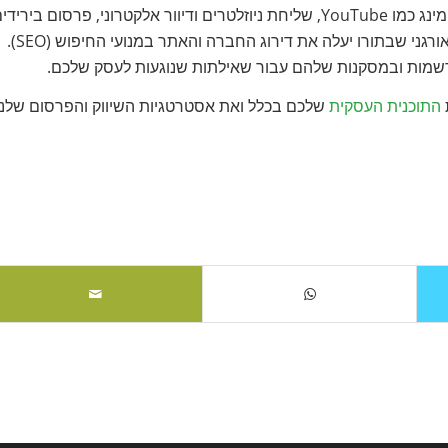
קמעונאות או ברשתות החברתיות, פרסום בפלטפורמות סטרימינג כמו YouTube, שליחת ניוזלטרים ודיוור אלקטרוני, פרסום ביריד
וכנסים בתעשייה, ועוד. אפיק מומלץ נוסף הוא שיפור השיווק האורגני שבתורו יעלה את דירוג החברה והאתר במנועי החיפוש (SEO).
תרשמות ובמסקנות שלהם עבור שאילתות שנוגעות לעסק שלכם.
התוכנית העסקית
שלכם בכלל ואת אסטרטגיות השיווק והפרסום שלנו