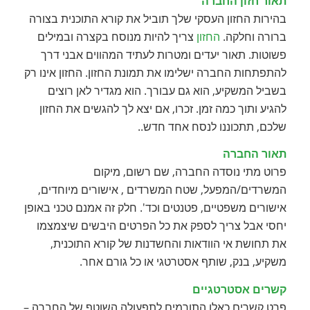
תאור חזון החברה
בהירות החזון העסקי שלך תוביל את קורא התוכנית בצורה
ברורה וחלקה.
החזון
צריך להיות מנוסח בקצרה ובמילים
פשוטות. תאור יעדים ומטרות לעתיד המהווים אבני דרך
להתפתחות החברה ישלימו את תמונת החזון. החזון אינו רק
בשביל המשקיע, הוא גם עבורך. הוא מגדיר לאן רוצים
להגיע ותוך כמה זמן. זכרו, אם יצא לך להגשים את החזון
שלכם, תתכוננו לנסח אחד חדש..
תאור החברה
פרוט מתי נוסדה החברה, שם רשום, מיקום
המשרדים/המפעל, שטח המשרדים , אישורים מיוחדים,
אישורים משפטיים, פטנטים וכד'. חלק זה אמנם טכני באופן
יחסי אבל צריך לספק את כל הפרטים היבשים שיצמצמו
את תחושת אי הוודאות והחשדנות של קורא התוכנית,
משקיע, בנק, שותף אסטרטגי או כל גורם אחר.
קשרים אסטרטגיים
פרט קשרים כאלו התורמים לתפעולה השוטף של החברה –