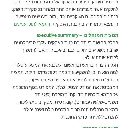
התכנית העסקית יתעכבו בעיקר על החלק הזה וממנו ינווטו
לחלקים אשר מעניינים אותם יותר מאחרים; סקירת השוק,
הנתונים הפינסיים העיקריים וכד', תוכן העניינים מאפשר
התמצאות מהירה בתוכנית העסקית.
דוגמא לתוכן עניינים
.
תמצית המנהלים – executive summary
החלק החשוב ביותר בתוכנית העסקית שלך! סביר להניח
שרב המשקיעים יחליטו כבר בשלב זה האם להמשיך
לקרוא אותה או לא.
חלק זה צריך בראש ובראשונה לשכנע את המשקיע שלך
למה הוא חייב! להשקיע עוד כמה דקות מזמנו היקר. תמצית
המנהלים חייבת להכיל את האינפורמציה העיקרית
המבססת את המודל העסקי שלך, המפורט בגוף התוכנית.
על התמצית להיות מדויקת וממוקדת (לא יותר
משניים-שלשה עמודים), קונקרטית ומסקרנת. יש לזכור,
תמצית מנהלים הנה סכום התכנית כולה ואינה יכולה
להכתב ללא יתר פרקי התוכנית.