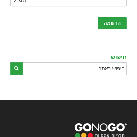
Please
leave
this
field
empty.
חיפוש