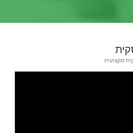
קית
ית מקצועית